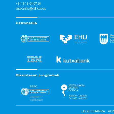
+34 943 01 57 61
dipcinfo@ehu.eus
Patronatua
Bikaintasun programak
LEGE OHARRA
KON