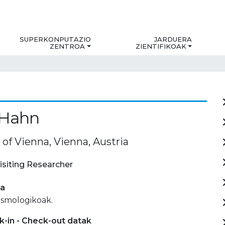
SUPERKONPUTAZIO
JARDUERA
ZENTROA
ZIENTIFIKOAK
 Hahn
 of Vienna, Vienna, Austria
isiting Researcher
ia
osmologikoak.
-in - Check-out datak