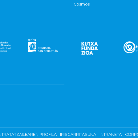
Cosmos
TRATATZAILEAREN PROFILA
IRISGARRITASUNA
INTRANETA
CORP