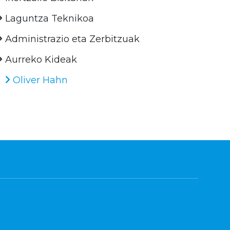
Laguntza Teknikoa
Administrazio eta Zerbitzuak
Aurreko Kideak
Oliver Hahn