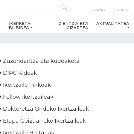
ESPAÑOL
ENGLISH
IKERKETA-
ZIENTZIA ETA
AKTUALITATEA
IBILBIDEA
GIZARTEA
Zuzendaritza eta kudeaketa
DIPC Kideak
Ikertzaile Finkoak
Fellow Ikertzaileak
Doktoretza Ondoko Ikertzaileak
Etapa Goiztiarreko Ikertzaileak
Ikertzaile Bisitariak