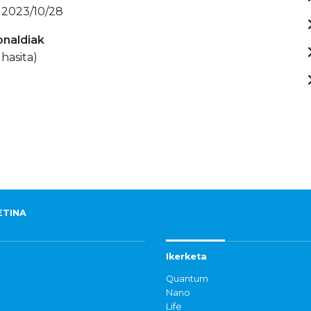
 2023/10/28
onaldiak
 hasita)
ETINA
Ikerketa
Quantum
Nano
Life