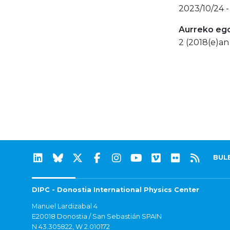
2023/10/24 -
Aurreko eg
2 (2018(e)an
BUL
DIPC - Donostia International Physics Center
Manuel Lardizabal 4
E20018 Donostia / San Sebastián SPAIN
N 43.305822, W 2.010172