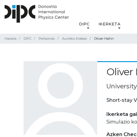
DIPC
IKERKETA
Hasiera
DIPC
Pertsonak
Aurreko Kideak
Oliver Hahn
Oliver
University
Short-stay V
Ikerketa ga
Simulazio k
Azken Check