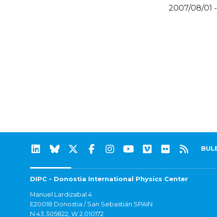
2007/08/01 
BUL
DIPC - Donostia International Physics Center
Manuel Lardizabal 4
E20018 Donostia / San Sebastián SPAIN
N 43.305822, W 2.010172