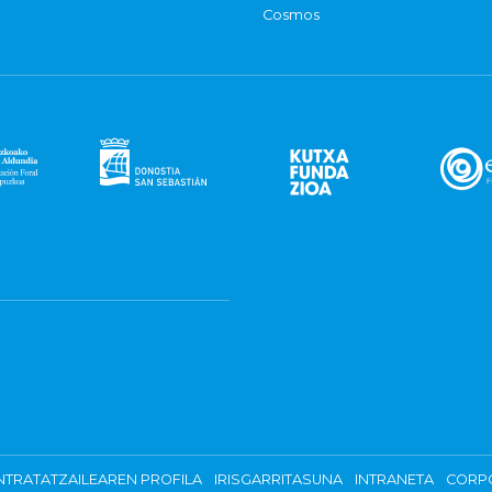
Cosmos
TRATATZAILEAREN PROFILA
IRISGARRITASUNA
INTRANETA
CORP