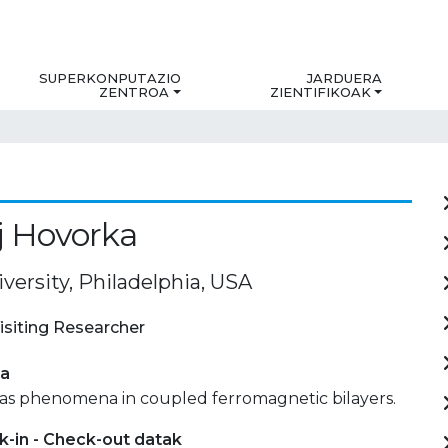
SUPERKONPUTAZIO
JARDUERA
ZENTROA
ZIENTIFIKOAK
j Hovorka
versity, Philadelphia, USA
isiting Researcher
ia
as phenomena in coupled ferromagnetic bilayers.
-in - Check-out datak