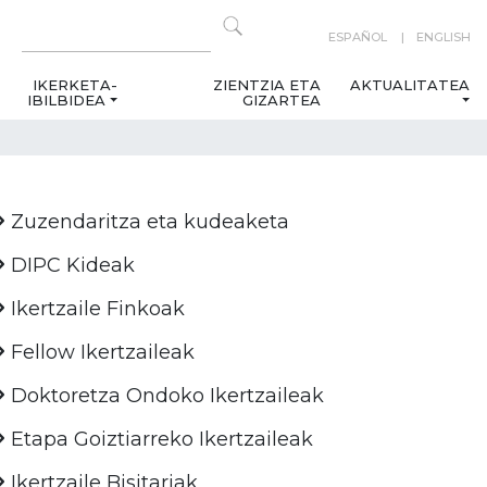
ESPAÑOL
ENGLISH
IKERKETA-
ZIENTZIA ETA
AKTUALITATEA
IBILBIDEA
GIZARTEA
Zuzendaritza eta kudeaketa
DIPC Kideak
Ikertzaile Finkoak
Fellow Ikertzaileak
Doktoretza Ondoko Ikertzaileak
Etapa Goiztiarreko Ikertzaileak
Ikertzaile Bisitariak