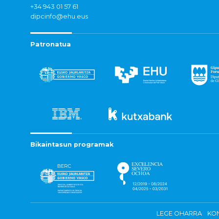
+34 943 01 57 61
dipcinfo@ehu.eus
Patronatua
Bikaintasun programak
LEGE OHARRA
KON