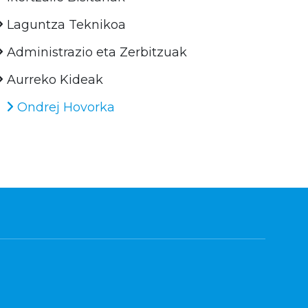
Laguntza Teknikoa
Administrazio eta Zerbitzuak
Aurreko Kideak
Ondrej Hovorka