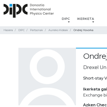
DIPC
IKERKETA
Hasiera
DIPC
Pertsonak
Aurreko Kideak
Ondrej Hovorka
Ondre
Drexel Uni
Short-stay V
Ikerketa ga
Exchange bi
Azken Check