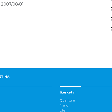
- 2007/08/01
ETINA
Ikerketa
Quantum
Nano
Life