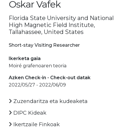
Oskar Vafek
Florida State University and National
High Magnetic Field Institute,
Tallahassee, United States
Short-stay Visiting Researcher
Ikerketa gaia
Moiré grafenoaren teoria
Azken Check-in - Check-out datak
2022/05/27 - 2022/06/09
Zuzendaritza eta kudeaketa
DIPC Kideak
Ikertzaile Finkoak