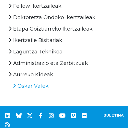
Fellow Ikertzaileak
Doktoretza Ondoko Ikertzaileak
Etapa Goiztiarreko Ikertzaileak
Ikertzaile Bisitariak
Laguntza Teknikoa
Administrazio eta Zerbitzuak
Aurreko Kideak
Oskar Vafek
BULETINA