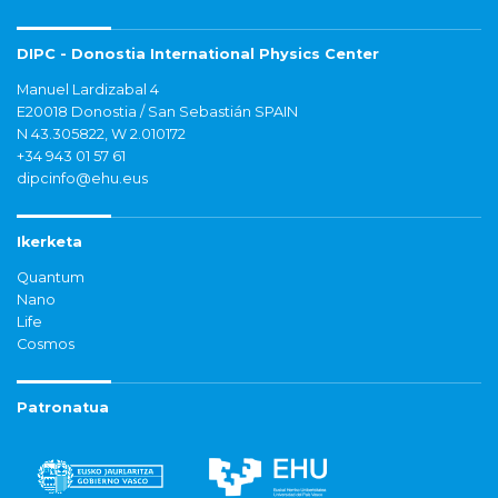
DIPC - Donostia International Physics Center
Manuel Lardizabal 4
E20018 Donostia / San Sebastián SPAIN
N 43.305822, W 2.010172
+34 943 01 57 61
dipcinfo@ehu.eus
Ikerketa
Quantum
Nano
Life
Cosmos
Patronatua