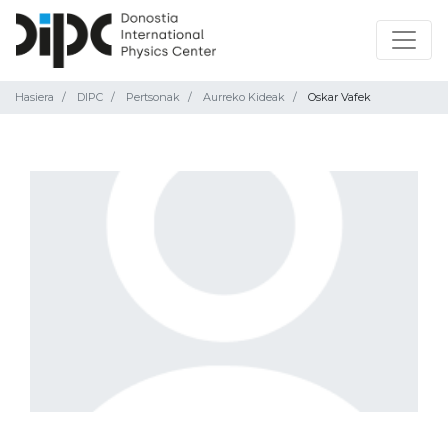
Hasiera
DIPC
Pertsonak
Aurreko Kideak
Oskar Vafek