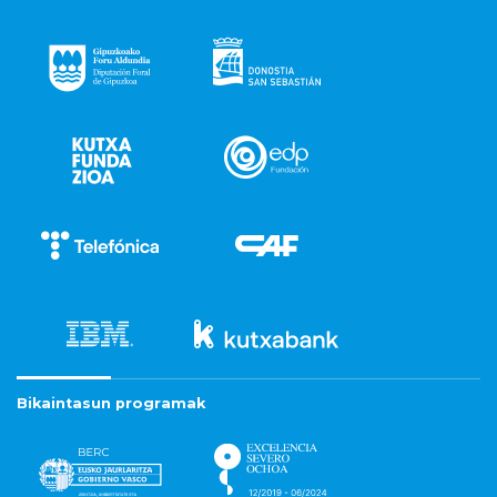
Bikaintasun programak