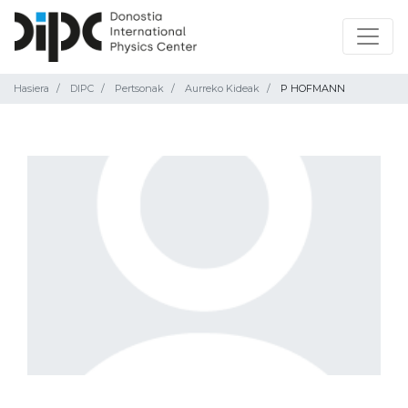
Hasiera
DIPC
Pertsonak
Aurreko Kideak
P HOFMANN