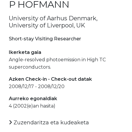
P HOFMANN
University of Aarhus Denmark,
University of Liverpool, UK
Short-stay Visiting Researcher
Ikerketa gaia
Angle-resolved photoemission in High TC
superconductors.
Azken Check-in - Check-out datak
2008/12/17 - 2008/12/20
Aurreko egonaldiak
4 (2002(e)an hasita)
Zuzendaritza eta kudeaketa