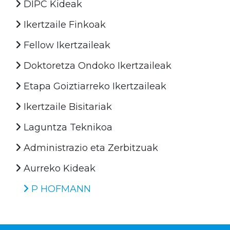
DIPC Kideak
Ikertzaile Finkoak
Fellow Ikertzaileak
Doktoretza Ondoko Ikertzaileak
Etapa Goiztiarreko Ikertzaileak
Ikertzaile Bisitariak
Laguntza Teknikoa
Administrazio eta Zerbitzuak
Aurreko Kideak
P HOFMANN