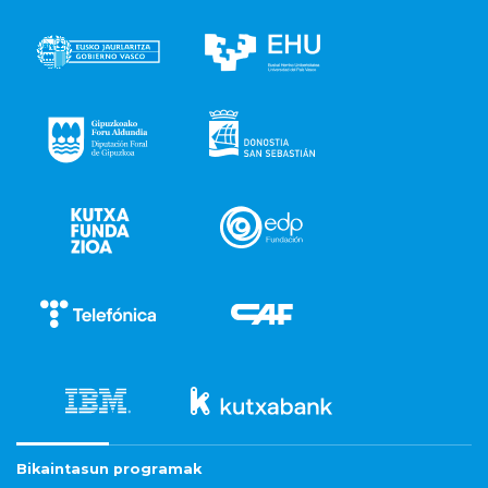
Bikaintasun programak