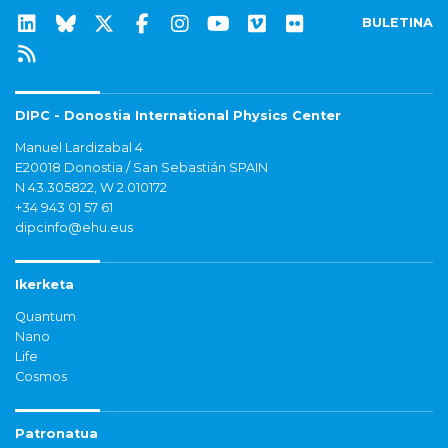
BULETINA
DIPC - Donostia International Physics Center
Manuel Lardizabal 4
E20018 Donostia / San Sebastián SPAIN
N 43.305822, W 2.010172
+34 943 01 57 61
dipcinfo@ehu.eus
Ikerketa
Quantum
Nano
Life
Cosmos
Patronatua