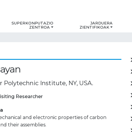
SUPERKONPUTAZIO
JARDUERA
ZENTROA
ZIENTIFIKOAK
jayan
 Polytechnic Institute, NY, USA.
isiting Researcher
ia
echanical and electronic properties of carbon
d their assemblies.