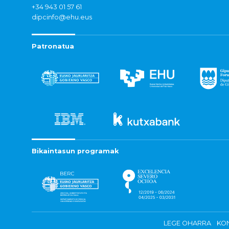
+34 943 01 57 61
dipcinfo@ehu.eus
Patronatua
Bikaintasun programak
LEGE OHARRA
KON