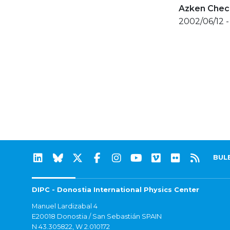
Azken Check
2002/06/12 -
BUL
DIPC - Donostia International Physics Center
Manuel Lardizabal 4
E20018 Donostia / San Sebastián SPAIN
N 43.305822, W 2.010172