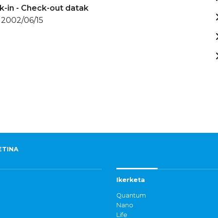
-in - Check-out datak
 2002/06/15
ETINA
Ikerketa
Quantum
Nano
Life