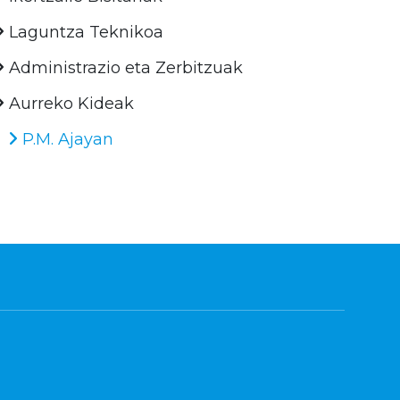
Laguntza Teknikoa
Administrazio eta Zerbitzuak
Aurreko Kideak
P.M. Ajayan