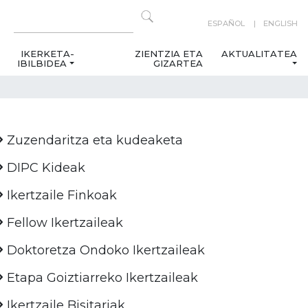
ESPAÑOL
ENGLISH
IKERKETA-
ZIENTZIA ETA
AKTUALITATEA
IBILBIDEA
GIZARTEA
Zuzendaritza eta kudeaketa
DIPC Kideak
Ikertzaile Finkoak
Fellow Ikertzaileak
Doktoretza Ondoko Ikertzaileak
Etapa Goiztiarreko Ikertzaileak
Ikertzaile Bisitariak