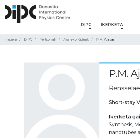
DIPC
IKERKETA
Hasiera
DIPC
Pertsonak
Aurreko Kideak
P.M. Ajayan
P.M. A
Rensselaer
Short-stay V
Ikerketa ga
Synthesis, M
nanotubes an