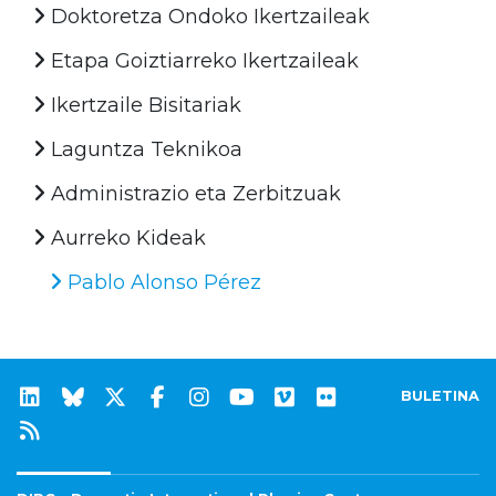
Doktoretza Ondoko Ikertzaileak
Etapa Goiztiarreko Ikertzaileak
Ikertzaile Bisitariak
Laguntza Teknikoa
Administrazio eta Zerbitzuak
Aurreko Kideak
Pablo Alonso Pérez
BULETINA