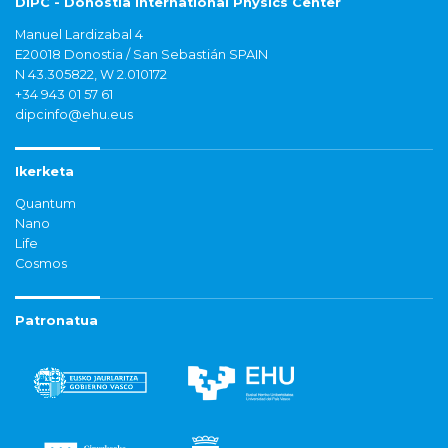
DIPC - Donostia International Physics Center
Manuel Lardizabal 4
E20018 Donostia / San Sebastián SPAIN
N 43.305822, W 2.010172
+34 943 01 57 61
dipcinfo@ehu.eus
Ikerketa
Quantum
Nano
Life
Cosmos
Patronatua