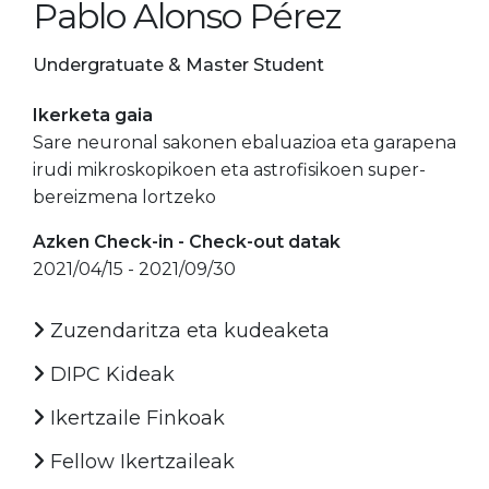
Pablo Alonso Pérez
Undergratuate & Master Student
Ikerketa gaia
Sare neuronal sakonen ebaluazioa eta garapena
irudi mikroskopikoen eta astrofisikoen super-
bereizmena lortzeko
Azken Check-in - Check-out datak
2021/04/15 - 2021/09/30
Zuzendaritza eta kudeaketa
DIPC Kideak
Ikertzaile Finkoak
Fellow Ikertzaileak