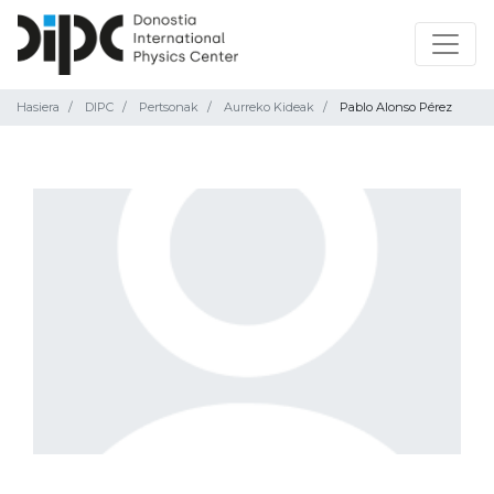
Hasiera
DIPC
Pertsonak
Aurreko Kideak
Pablo Alonso Pérez