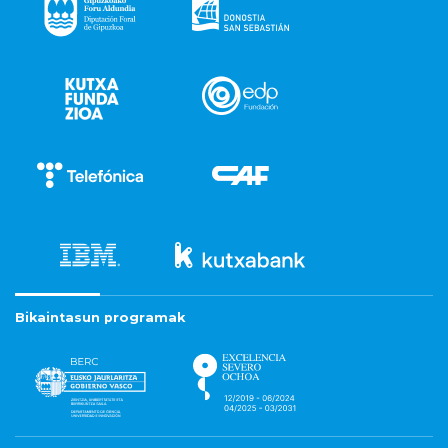
Bikaintasun programak