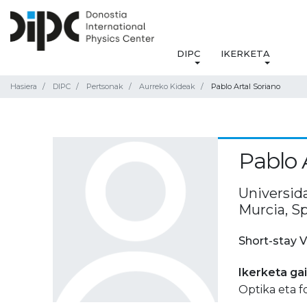
DIPC
IKERKETA
Hasiera
DIPC
Pertsonak
Aurreko Kideak
Pablo Artal Soriano
Pablo 
Universida
Murcia, S
Short-stay V
Ikerketa ga
Optika eta f