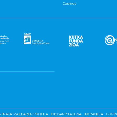
Cosmos
TRATATZAILEAREN PROFILA
IRISGARRITASUNA
INTRANETA
CORP