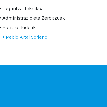
Laguntza Teknikoa
Administrazio eta Zerbitzuak
Aurreko Kideak
Pablo Artal Soriano