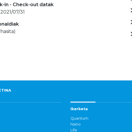
-in - Check-out datak
 2021/07/31
onaldiak
hasita)
ETINA
Ikerketa
Quantum
Nano
Life