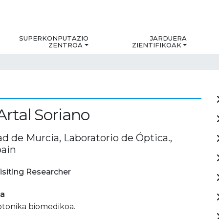
SUPERKONPUTAZIO
JARDUERA
ZENTROA
ZIENTIFIKOAK
Artal Soriano
d de Murcia, Laboratorio de Óptica.,
pain
isiting Researcher
ia
otonika biomedikoa.