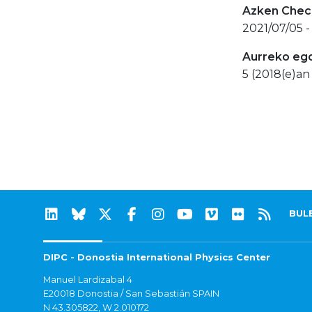
Azken Check
2021/07/05 -
Aurreko eg
5 (2018(e)an 
BUL
DIPC - Donostia International Physics Center
Manuel Lardizabal 4
E20018 Donostia / San Sebastián SPAIN
N 43.305822, W 2.010172