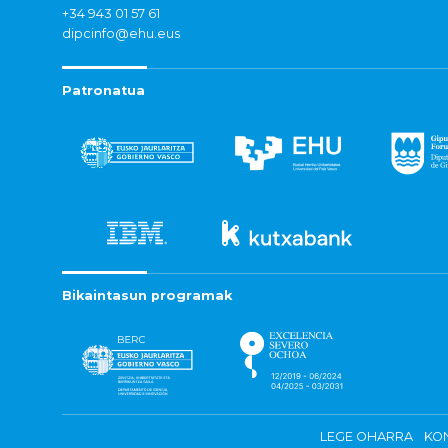
+34 943 01 57 61
dipcinfo@ehu.eus
Patronatua
Bikaintasun programak
LEGE OHARRA
KON