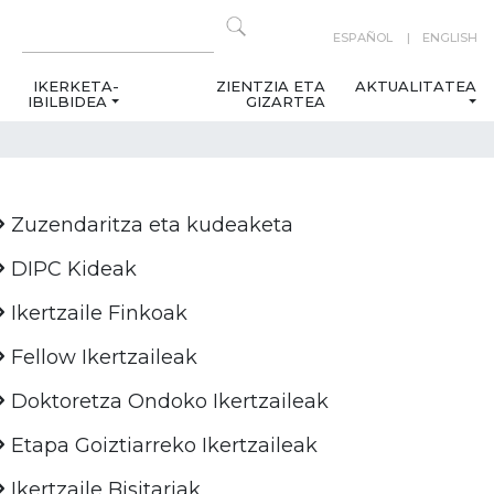
ESPAÑOL
ENGLISH
IKERKETA-
ZIENTZIA ETA
AKTUALITATEA
IBILBIDEA
GIZARTEA
Zuzendaritza eta kudeaketa
DIPC Kideak
Ikertzaile Finkoak
Fellow Ikertzaileak
Doktoretza Ondoko Ikertzaileak
Etapa Goiztiarreko Ikertzaileak
Ikertzaile Bisitariak