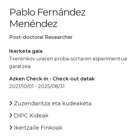
Pablo Fernández
Menéndez
Post-doctoral Researcher
Ikerketa gaia
Txerenkov uraren proba-sortaren esperimentua
garatzea.
Azken Check-in - Check-out datak
2021/10/01 - 2025/08/31
Zuzendaritza eta kudeaketa
DIPC Kideak
Ikertzaile Finkoak