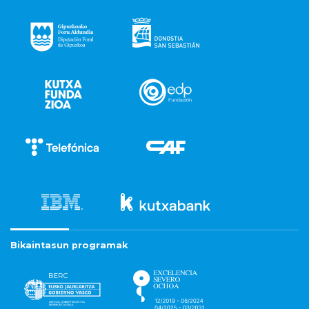
Bikaintasun programak