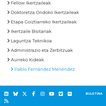
Fellow Ikertzaileak
Doktoretza Ondoko Ikertzaileak
Etapa Goiztiarreko Ikertzaileak
Ikertzaile Bisitariak
Laguntza Teknikoa
Administrazio eta Zerbitzuak
Aurreko Kideak
Pablo Fernández Menéndez
BULETINA