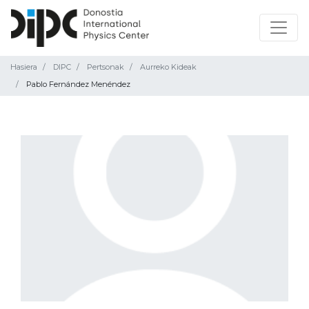
Hasiera
DIPC
Pertsonak
Aurreko Kideak
Pablo Fernández Menéndez