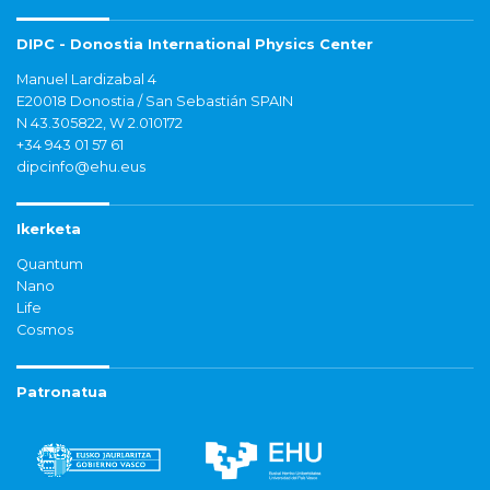
DIPC - Donostia International Physics Center
Manuel Lardizabal 4
E20018 Donostia / San Sebastián SPAIN
N 43.305822, W 2.010172
+34 943 01 57 61
dipcinfo@ehu.eus
Ikerketa
Quantum
Nano
Life
Cosmos
Patronatua