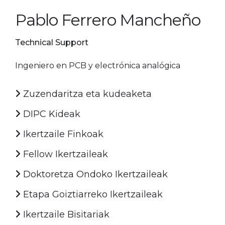
Pablo Ferrero Mancheño
Technical Support
Ingeniero en PCB y electrónica analógica
Zuzendaritza eta kudeaketa
DIPC Kideak
Ikertzaile Finkoak
Fellow Ikertzaileak
Doktoretza Ondoko Ikertzaileak
Etapa Goiztiarreko Ikertzaileak
Ikertzaile Bisitariak