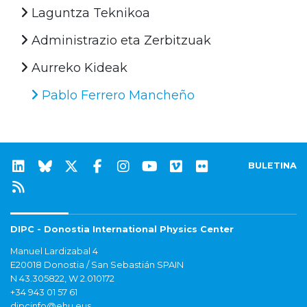
Laguntza Teknikoa
Administrazio eta Zerbitzuak
Aurreko Kideak
Pablo Ferrero Mancheño
BULETINA
DIPC - Donostia International Physics Center
Manuel Lardizabal 4
E20018 Donostia / San Sebastián SPAIN
N 43.305822, W 2.010172
+34 943 01 57 61
dipcinfo@ehu.eus