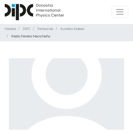
Hasiera
DIPC
Pertsonak
Aurreko Kideak
Pablo Ferrero Mancheño