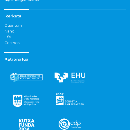
Ikerketa
Quantum
Nano
Life
Cosmos
Patronatua