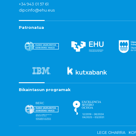
+34 943 01 57 61
dipcinfo@ehu.eus
Patronatua
Bikaintasun programak
LEGE OHARRA
KON