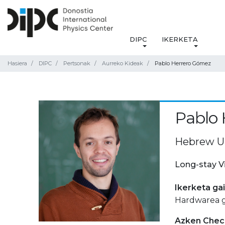
DIPC
IKERKETA
Hasiera
DIPC
Pertsonak
Aurreko Kideak
Pablo Herrero Gómez
Pablo
Hebrew Uni
Long-stay V
Ikerketa ga
Hardwarea ga
Azken Check