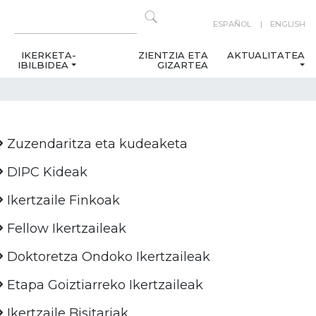
ESPAÑOL
ENGLISH
IKERKETA-
ZIENTZIA ETA
AKTUALITATEA
IBILBIDEA
GIZARTEA
Zuzendaritza eta kudeaketa
DIPC Kideak
Ikertzaile Finkoak
Fellow Ikertzaileak
Doktoretza Ondoko Ikertzaileak
Etapa Goiztiarreko Ikertzaileak
Ikertzaile Bisitariak