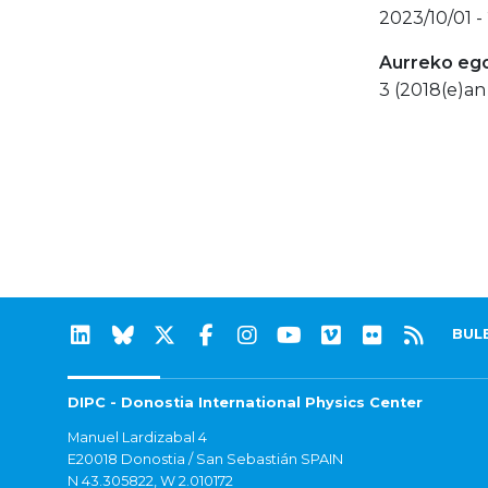
2023/10/01 
Aurreko eg
3 (2018(e)an
BUL
DIPC - Donostia International Physics Center
Manuel Lardizabal 4
E20018 Donostia / San Sebastián SPAIN
N 43.305822, W 2.010172