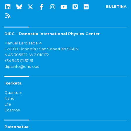
BULETINA
DIPC - Donostia International Physics Center
Manuel Lardizabal 4
E20018 Donostia / San Sebastián SPAIN
N 43.305822, W 2.010172
+34 943 01 57 61
dipcinfo@ehu.eus
Ikerketa
Quantum
Nano
Life
Cosmos
Patronatua