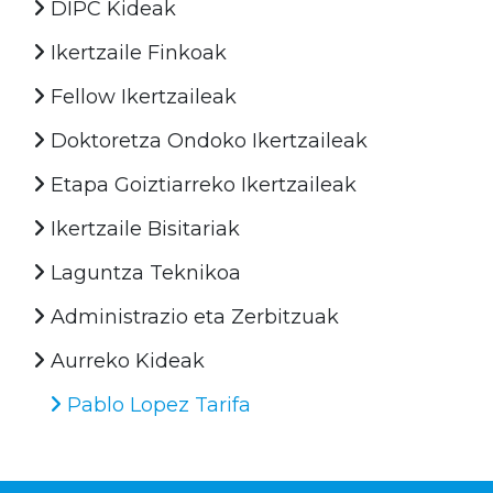
DIPC Kideak
Ikertzaile Finkoak
Fellow Ikertzaileak
Doktoretza Ondoko Ikertzaileak
Etapa Goiztiarreko Ikertzaileak
Ikertzaile Bisitariak
Laguntza Teknikoa
Administrazio eta Zerbitzuak
Aurreko Kideak
Pablo Lopez Tarifa