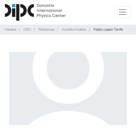
Hasiera
DIPC
Pertsonak
Aurreko Kideak
Pablo Lopez Tarifa