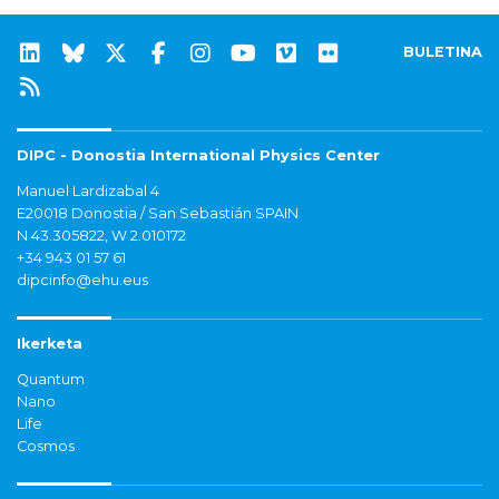
BULETINA
DIPC - Donostia International Physics Center
Manuel Lardizabal 4
E20018 Donostia / San Sebastián SPAIN
N 43.305822, W 2.010172
+34 943 01 57 61
dipcinfo@ehu.eus
Ikerketa
Quantum
Nano
Life
Cosmos