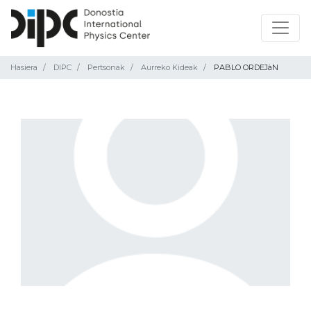
Hasiera
DIPC
Pertsonak
Aurreko Kideak
PABLO ORDEJàN