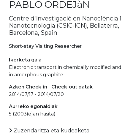
PABLO ORDEJàN
Centre d'Investigació en Nanociència i
Nanotecnologia (CSIC-ICN), Bellaterra,
Barcelona, Spain
Short-stay Visiting Researcher
Ikerketa gaia
Electronic transport in chemically modified and
in amorphous graphite
Azken Check-in - Check-out datak
2014/07/17 - 2014/07/20
Aurreko egonaldiak
5 (2003(e)an hasita)
Zuzendaritza eta kudeaketa