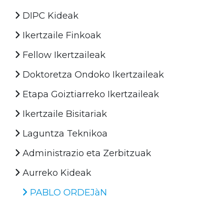
DIPC Kideak
Ikertzaile Finkoak
Fellow Ikertzaileak
Doktoretza Ondoko Ikertzaileak
Etapa Goiztiarreko Ikertzaileak
Ikertzaile Bisitariak
Laguntza Teknikoa
Administrazio eta Zerbitzuak
Aurreko Kideak
PABLO ORDEJàN