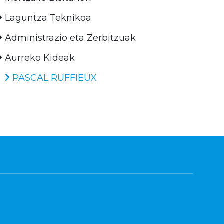
Laguntza Teknikoa
Administrazio eta Zerbitzuak
Aurreko Kideak
PASCAL RUFFIEUX