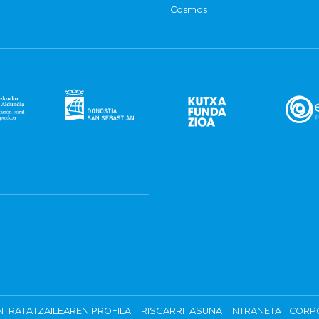
Cosmos
TRATATZAILEAREN PROFILA
IRISGARRITASUNA
INTRANETA
CORP