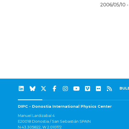
2006/05/10 -
BUL
DIPC - Donostia International Physics Center
Manuel Lardizabal 4
E20018 Donostia / San Sebastián SPAIN
N 43.305822, W 2.010172