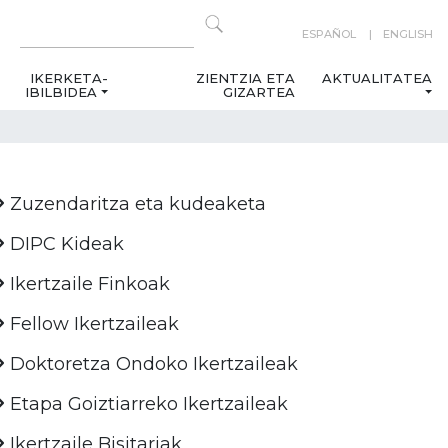
ESPAÑOL
ENGLISH
IKERKETA-
ZIENTZIA ETA
AKTUALITATEA
IBILBIDEA
GIZARTEA
Zuzendaritza eta kudeaketa
DIPC Kideak
Ikertzaile Finkoak
Fellow Ikertzaileak
Doktoretza Ondoko Ikertzaileak
Etapa Goiztiarreko Ikertzaileak
Ikertzaile Bisitariak