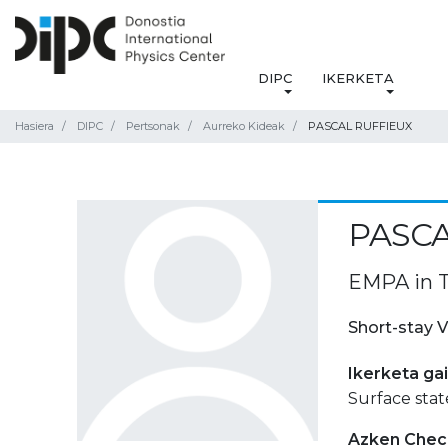
DIPC
IKERKETA
Hasiera
DIPC
Pertsonak
Aurreko Kideak
PASCAL RUFFIEUX
PASCA
EMPA in T
Short-stay V
Ikerketa ga
Surface stat
Azken Check