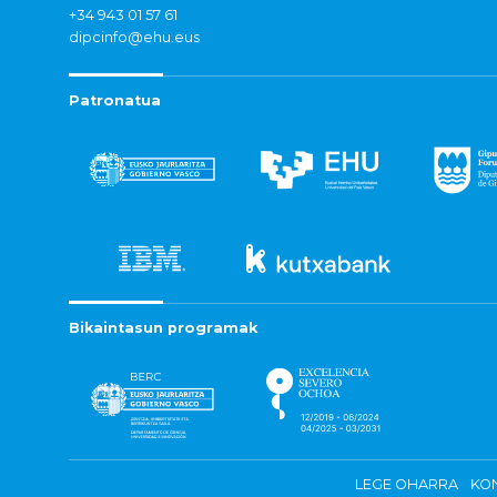
+34 943 01 57 61
dipcinfo@ehu.eus
Patronatua
Bikaintasun programak
LEGE OHARRA
KON