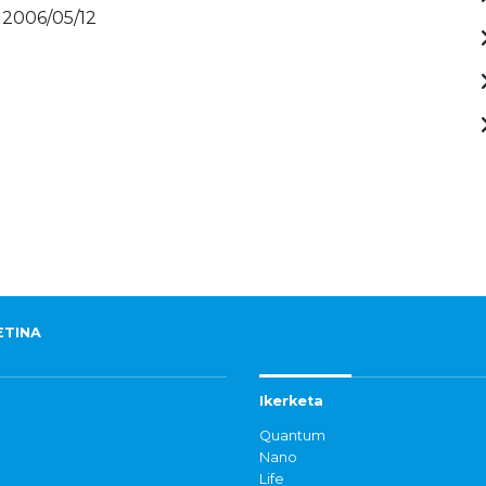
 2006/05/12
ETINA
Ikerketa
Quantum
Nano
Life