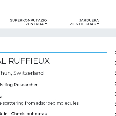
SUPERKONPUTAZIO
JARDUERA
ZENTROA
ZIENTIFIKOAK
L RUFFIEUX
hun, Switzerland
isiting Researcher
ia
e scattering from adsorbed molecules.
-in - Check-out datak