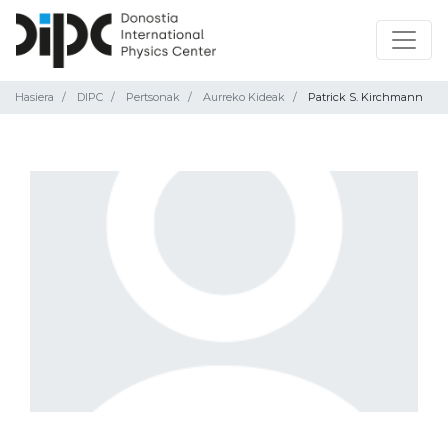
Hasiera
DIPC
Pertsonak
Aurreko Kideak
Patrick S. Kirchmann