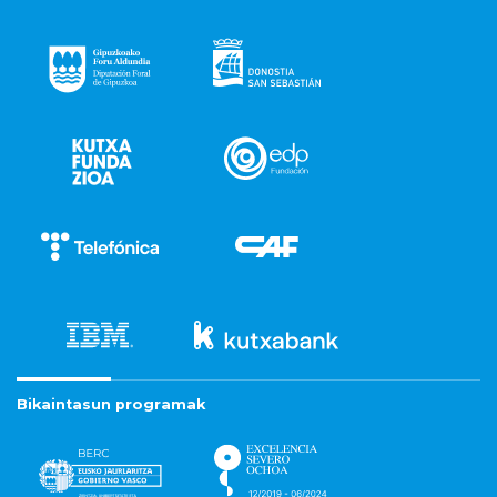
Bikaintasun programak