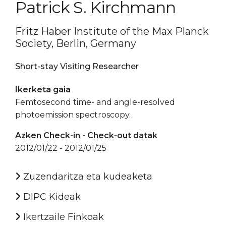
Patrick S. Kirchmann
Fritz Haber Institute of the Max Planck
Society, Berlin, Germany
Short-stay Visiting Researcher
Ikerketa gaia
Femtosecond time- and angle-resolved
photoemission spectroscopy.
Azken Check-in - Check-out datak
2012/01/22 - 2012/01/25
Zuzendaritza eta kudeaketa
DIPC Kideak
Ikertzaile Finkoak