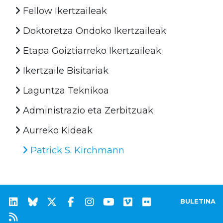
Fellow Ikertzaileak
Doktoretza Ondoko Ikertzaileak
Etapa Goiztiarreko Ikertzaileak
Ikertzaile Bisitariak
Laguntza Teknikoa
Administrazio eta Zerbitzuak
Aurreko Kideak
Patrick S. Kirchmann
BULETINA