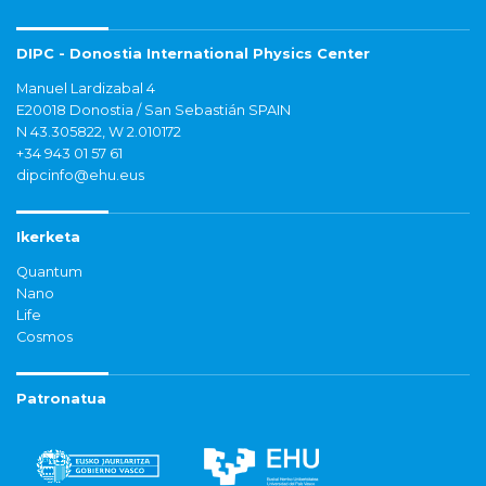
DIPC - Donostia International Physics Center
Manuel Lardizabal 4
E20018 Donostia / San Sebastián SPAIN
N 43.305822, W 2.010172
+34 943 01 57 61
dipcinfo@ehu.eus
Ikerketa
Quantum
Nano
Life
Cosmos
Patronatua