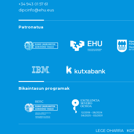
+34 943 01 57 61
dipcinfo@ehu.eus
Patronatua
Bikaintasun programak
LEGE OHARRA
KON