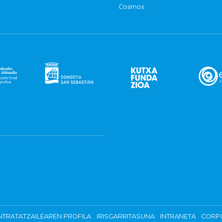
Cosmos
TRATATZAILEAREN PROFILA
IRISGARRITASUNA
INTRANETA
CORP