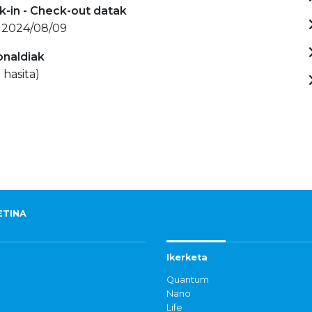
-in - Check-out datak
- 2024/08/09
onaldiak
 hasita)
ETINA
Ikerketa
Quantum
Nano
Life