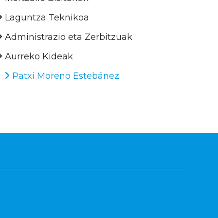
Laguntza Teknikoa
Administrazio eta Zerbitzuak
Aurreko Kideak
Patxi Moreno Estebánez