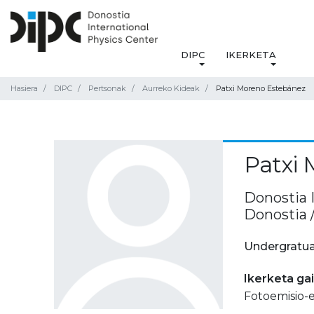
DIPC
IKERKETA
Hasiera
DIPC
Pertsonak
Aurreko Kideak
Patxi Moreno Estebánez
Patxi 
Donostia 
Donostia 
Undergratua
Ikerketa ga
Fotoemisio-