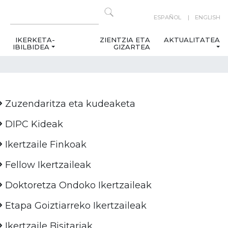
ESPAÑOL
ENGLISH
IKERKETA-
ZIENTZIA ETA
AKTUALITATEA
IBILBIDEA
GIZARTEA
Zuzendaritza eta kudeaketa
DIPC Kideak
Ikertzaile Finkoak
Fellow Ikertzaileak
Doktoretza Ondoko Ikertzaileak
Etapa Goiztiarreko Ikertzaileak
Ikertzaile Bisitariak