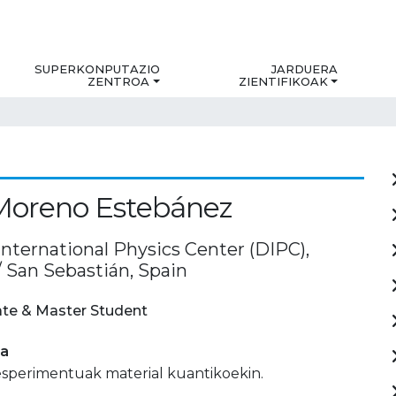
SUPERKONPUTAZIO
JARDUERA
ZENTROA
ZIENTIFIKOAK
Moreno Estebánez
International Physics Center (DIPC),
/ San Sebastián, Spain
te & Master Student
ia
esperimentuak material kuantikoekin.