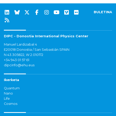
BULETINA
DIPC - Donostia International Physics Center
Manuel Lardizabal 4
E20018 Donostia / San Sebastián SPAIN
N 43.305822, W 2.010172
+34 943 01 57 61
dipcinfo@ehu.eus
Ikerketa
Quantum
Nano
Life
Cosmos