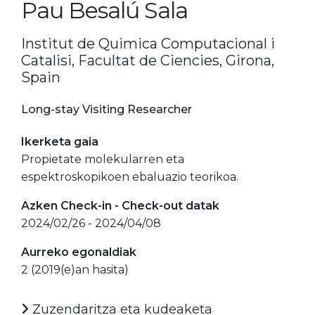
Pau Besalú Sala
Institut de Quimica Computacional i
Catalisi, Facultat de Ciencies, Girona,
Spain
Long-stay Visiting Researcher
Ikerketa gaia
Propietate molekularren eta
espektroskopikoen ebaluazio teorikoa.
Azken Check-in - Check-out datak
2024/02/26 - 2024/04/08
Aurreko egonaldiak
2 (2019(e)an hasita)
Zuzendaritza eta kudeaketa