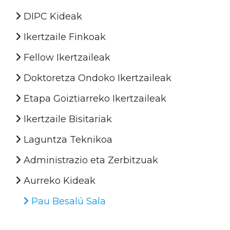
DIPC Kideak
Ikertzaile Finkoak
Fellow Ikertzaileak
Doktoretza Ondoko Ikertzaileak
Etapa Goiztiarreko Ikertzaileak
Ikertzaile Bisitariak
Laguntza Teknikoa
Administrazio eta Zerbitzuak
Aurreko Kideak
Pau Besalú Sala