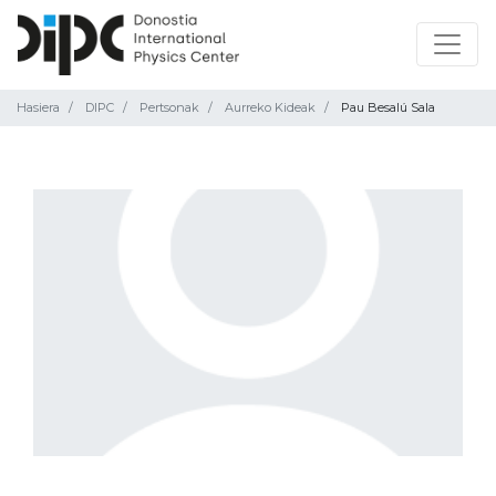
Hasiera
DIPC
Pertsonak
Aurreko Kideak
Pau Besalú Sala