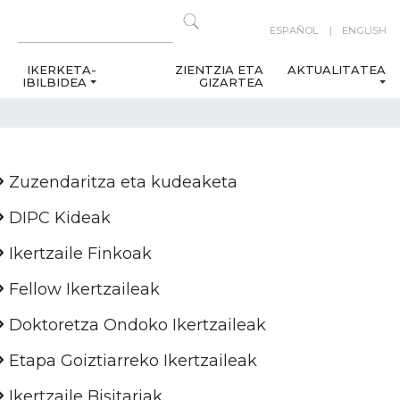
ESPAÑOL
ENGLISH
IKERKETA-
ZIENTZIA ETA
AKTUALITATEA
IBILBIDEA
GIZARTEA
Zuzendaritza eta kudeaketa
DIPC Kideak
Ikertzaile Finkoak
Fellow Ikertzaileak
Doktoretza Ondoko Ikertzaileak
Etapa Goiztiarreko Ikertzaileak
Ikertzaile Bisitariak