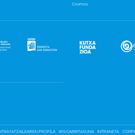
Cosmos
TRATATZAILEAREN PROFILA
IRISGARRITASUNA
INTRANETA
CORP