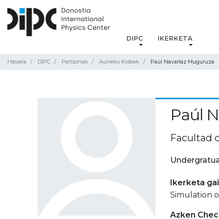
DIPC
IKERKETA
Hasiera
DIPC
Pertsonak
Aurreko Kideak
Paúl Navarlaz Muguruza
Paúl N
Facultad 
Undergratua
Ikerketa ga
Simulation o
Azken Check