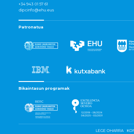
+34 943 01 57 61
dipcinfo@ehu.eus
Patronatua
Bikaintasun programak
LEGE OHARRA
KON