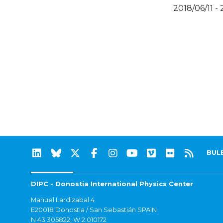
2018/06/11 -
BUL
DIPC - Donostia International Physics Center
Manuel Lardizabal 4
E20018 Donostia / San Sebastián SPAIN
N 43.305822, W 2.010172