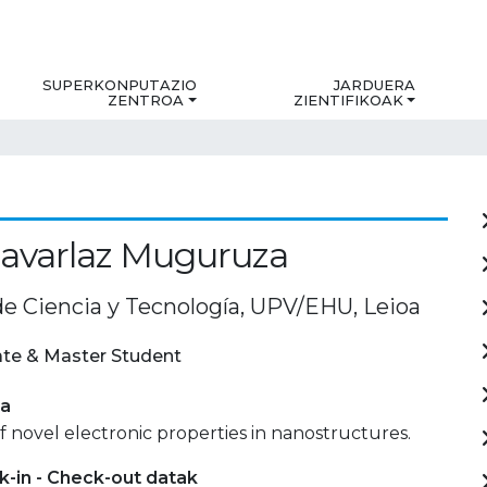
SUPERKONPUTAZIO
JARDUERA
ZENTROA
ZIENTIFIKOAK
avarlaz Muguruza
de Ciencia y Tecnología, UPV/EHU, Leioa
te & Master Student
ia
f novel electronic properties in nanostructures.
-in - Check-out datak