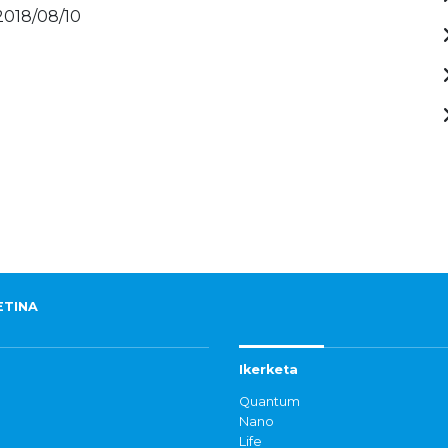
 2018/08/10
ETINA
Ikerketa
Quantum
Nano
Life