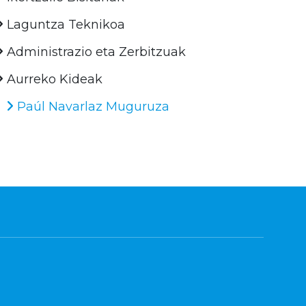
Laguntza Teknikoa
Administrazio eta Zerbitzuak
Aurreko Kideak
Paúl Navarlaz Muguruza