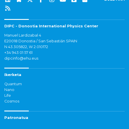
DIPC - Donostia International Physics Center
Manuel Lardizabal 4
E20018 Donostia / San Sebastián SPAIN
N 43.305822, W 2.010172
+34 943 01 57 61
dipcinfo@ehu.eus
Ikerketa
Quantum
Nano
Life
Cosmos
Patronatua