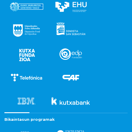
Bikaintasun programak