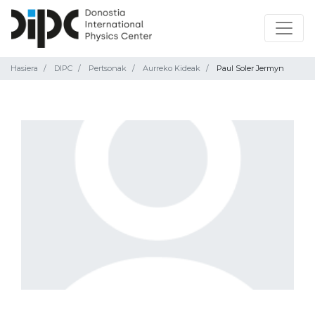
Hasiera
DIPC
Pertsonak
Aurreko Kideak
Paul Soler Jermyn