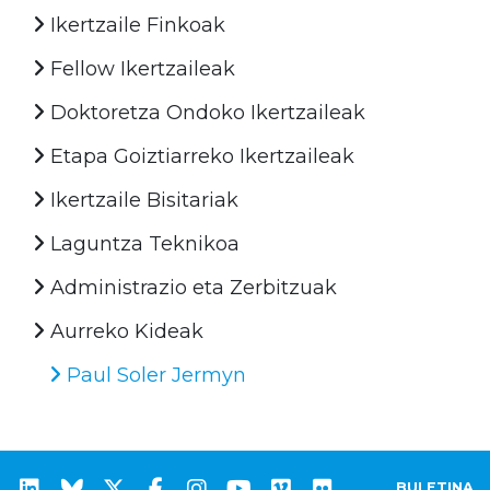
Ikertzaile Finkoak
Fellow Ikertzaileak
Doktoretza Ondoko Ikertzaileak
Etapa Goiztiarreko Ikertzaileak
Ikertzaile Bisitariak
Laguntza Teknikoa
Administrazio eta Zerbitzuak
Aurreko Kideak
Paul Soler Jermyn
BULETINA