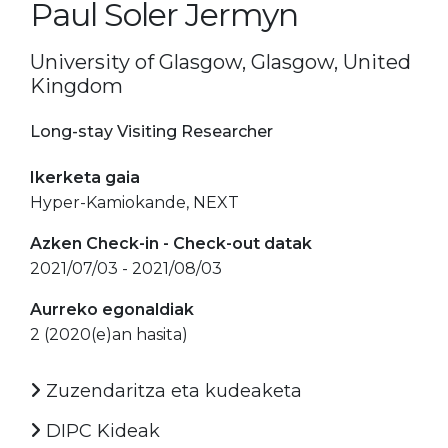
Paul Soler Jermyn
University of Glasgow, Glasgow, United
Kingdom
Long-stay Visiting Researcher
Ikerketa gaia
Hyper-Kamiokande, NEXT
Azken Check-in - Check-out datak
2021/07/03 - 2021/08/03
Aurreko egonaldiak
2 (2020(e)an hasita)
Zuzendaritza eta kudeaketa
DIPC Kideak