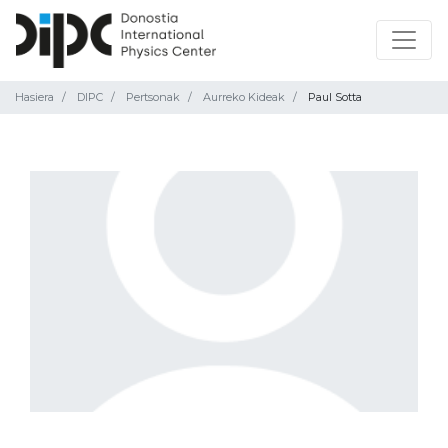
Hasiera
DIPC
Pertsonak
Aurreko Kideak
Paul Sotta