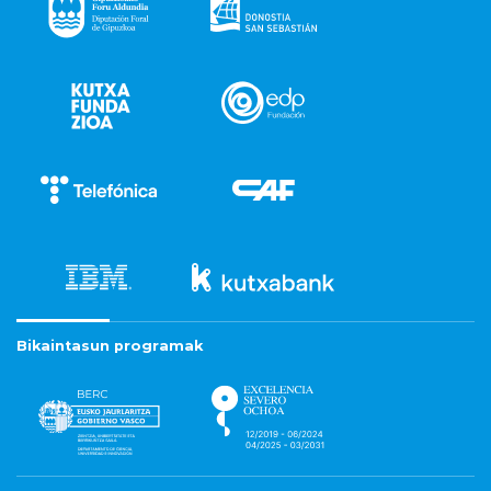
Bikaintasun programak