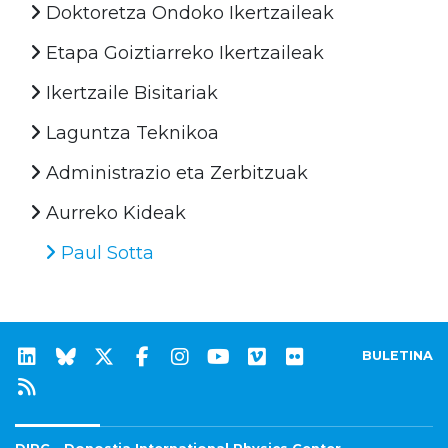
Doktoretza Ondoko Ikertzaileak
Etapa Goiztiarreko Ikertzaileak
Ikertzaile Bisitariak
Laguntza Teknikoa
Administrazio eta Zerbitzuak
Aurreko Kideak
Paul Sotta
BULETINA