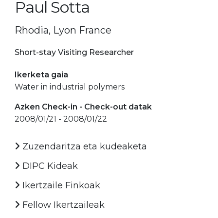
Paul Sotta
Rhodia, Lyon France
Short-stay Visiting Researcher
Ikerketa gaia
Water in industrial polymers
Azken Check-in - Check-out datak
2008/01/21 - 2008/01/22
Zuzendaritza eta kudeaketa
DIPC Kideak
Ikertzaile Finkoak
Fellow Ikertzaileak