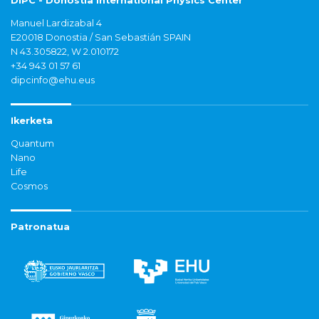
DIPC - Donostia International Physics Center
Manuel Lardizabal 4
E20018 Donostia / San Sebastián SPAIN
N 43.305822, W 2.010172
+34 943 01 57 61
dipcinfo@ehu.eus
Ikerketa
Quantum
Nano
Life
Cosmos
Patronatua