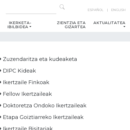
ESPAÑOL
ENGLISH
IKERKETA-
ZIENTZIA ETA
AKTUALITATEA
IBILBIDEA
GIZARTEA
Zuzendaritza eta kudeaketa
DIPC Kideak
Ikertzaile Finkoak
Fellow Ikertzaileak
Doktoretza Ondoko Ikertzaileak
Etapa Goiztiarreko Ikertzaileak
Ikertzaile Bisitariak