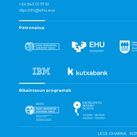
+34 943 01 57 61
dipcinfo@ehu.eus
Patronatua
Bikaintasun programak
LEGE OHARRA
KON