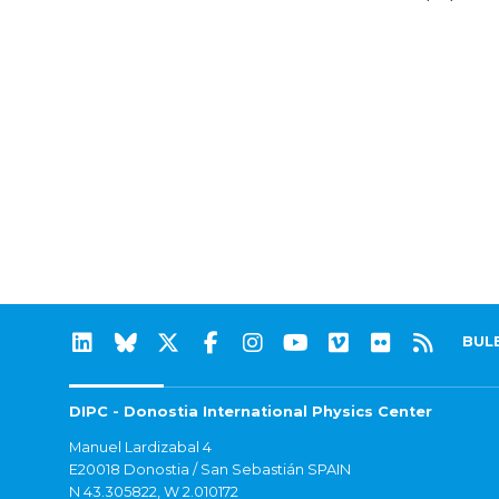
BUL
DIPC - Donostia International Physics Center
Manuel Lardizabal 4
E20018 Donostia / San Sebastián SPAIN
N 43.305822, W 2.010172