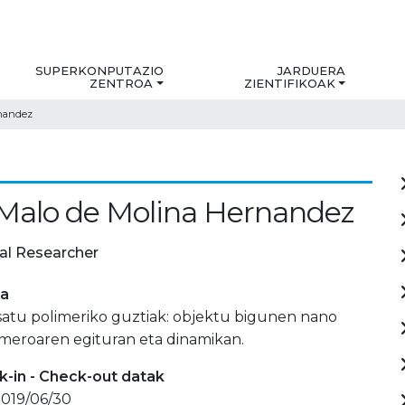
SUPERKONPUTAZIO
JARDUERA
ZENTROA
ZIENTIFIKOAK
rnandez
Malo de Molina Hernandez
al Researcher
ia
tu polimeriko guztiak: objektu bigunen nano
imeroaren egituran eta dinamikan.
-in - Check-out datak
 2019/06/30