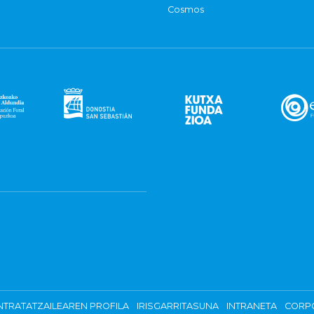
Cosmos
TRATATZAILEAREN PROFILA
IRISGARRITASUNA
INTRANETA
CORP