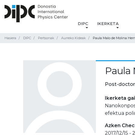
DIPC
IKERKETA
Hasiera
DIPC
Pertsonak
Aurreko Kideak
Paula Malo de Molina He
Paula 
Post-doctor
Ikerketa ga
Nanokonposa
efektua pol
Azken Check
2017/12/15 -