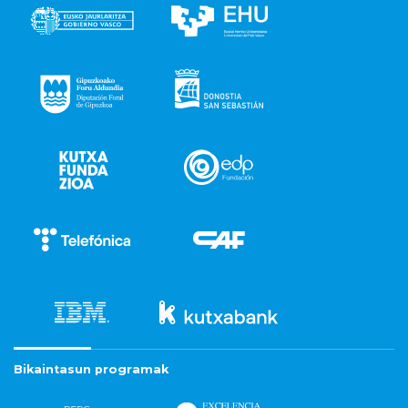
Bikaintasun programak