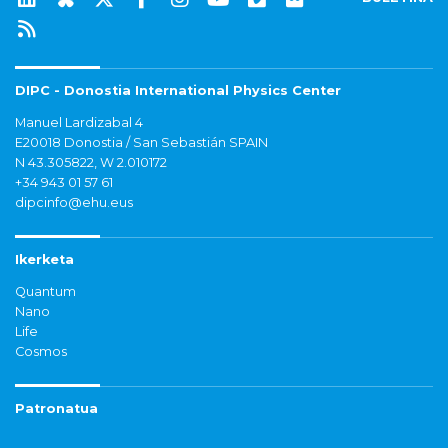
DIPC - Donostia International Physics Center
Manuel Lardizabal 4
E20018 Donostia / San Sebastián SPAIN
N 43.305822, W 2.010172
+34 943 01 57 61
dipcinfo@ehu.eus
Ikerketa
Quantum
Nano
Life
Cosmos
Patronatua