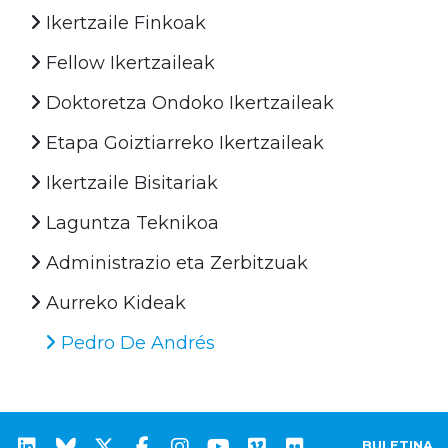
Ikertzaile Finkoak
Fellow Ikertzaileak
Doktoretza Ondoko Ikertzaileak
Etapa Goiztiarreko Ikertzaileak
Ikertzaile Bisitariak
Laguntza Teknikoa
Administrazio eta Zerbitzuak
Aurreko Kideak
Pedro De Andrés
BULETINA