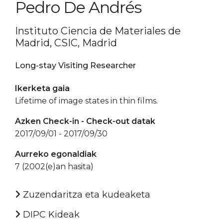
Pedro De Andrés
Instituto Ciencia de Materiales de
Madrid, CSIC, Madrid
Long-stay Visiting Researcher
Ikerketa gaia
Lifetime of image states in thin films.
Azken Check-in - Check-out datak
2017/09/01 - 2017/09/30
Aurreko egonaldiak
7 (2002(e)an hasita)
Zuzendaritza eta kudeaketa
DIPC Kideak