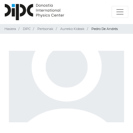
Hasiera
DIPC
Pertsonak
Aurreko Kideak
Pedro De Andrés