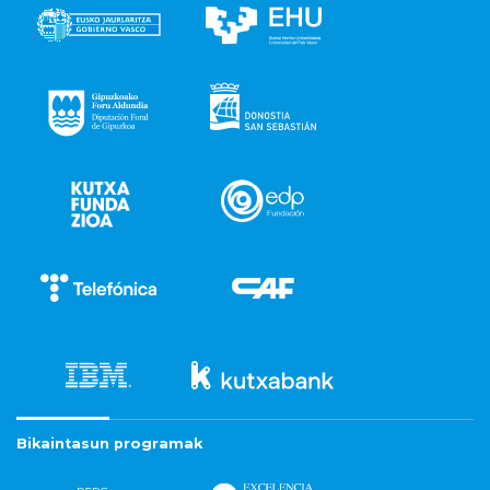
Bikaintasun programak