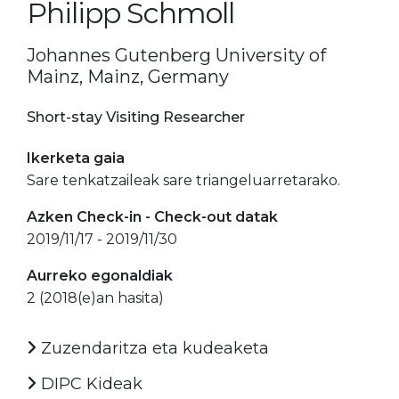
Philipp Schmoll
Johannes Gutenberg University of
Mainz, Mainz, Germany
Short-stay Visiting Researcher
Ikerketa gaia
Sare tenkatzaileak sare triangeluarretarako.
Azken Check-in - Check-out datak
2019/11/17 - 2019/11/30
Aurreko egonaldiak
2 (2018(e)an hasita)
Zuzendaritza eta kudeaketa
DIPC Kideak