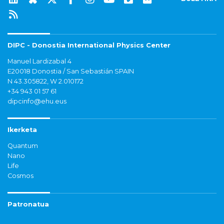
DIPC - Donostia International Physics Center
Manuel Lardizabal 4
E20018 Donostia / San Sebastián SPAIN
N 43.305822, W 2.010172
+34 943 01 57 61
dipcinfo@ehu.eus
Ikerketa
Quantum
Nano
Life
Cosmos
Patronatua