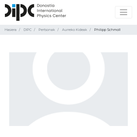
Hasiera
DIPC
Pertsonak
Aurreko Kideak
Philipp Schmoll