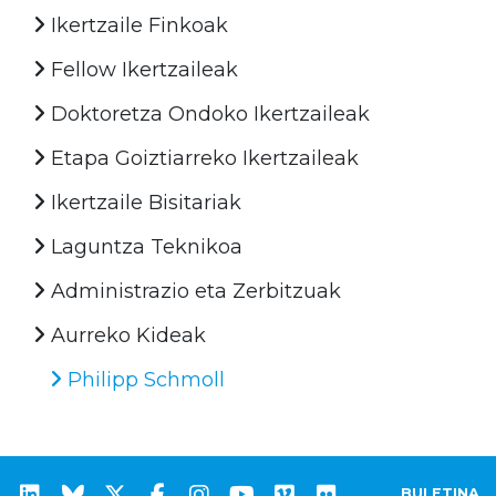
Ikertzaile Finkoak
Fellow Ikertzaileak
Doktoretza Ondoko Ikertzaileak
Etapa Goiztiarreko Ikertzaileak
Ikertzaile Bisitariak
Laguntza Teknikoa
Administrazio eta Zerbitzuak
Aurreko Kideak
Philipp Schmoll
BULETINA