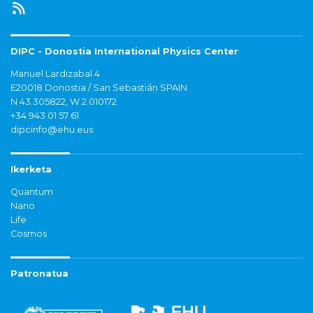
DIPC - Donostia International Physics Center
Manuel Lardizabal 4
E20018 Donostia / San Sebastián SPAIN
N 43.305822, W 2.010172
+34 943 01 57 61
dipcinfo@ehu.eus
Ikerketa
Quantum
Nano
Life
Cosmos
Patronatua