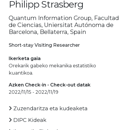
Philipp Strasberg
Quantum Information Group, Facultad
de Ciencias, Uniersitat Autónoma de
Barcelona, Bellaterra, Spain
Short-stay Visiting Researcher
Ikerketa gaia
Orekarik gabeko mekanika estatistiko
kuantikoa.
Azken Check-in - Check-out datak
2022/11/15 - 2022/11/19
Zuzendaritza eta kudeaketa
DIPC Kideak