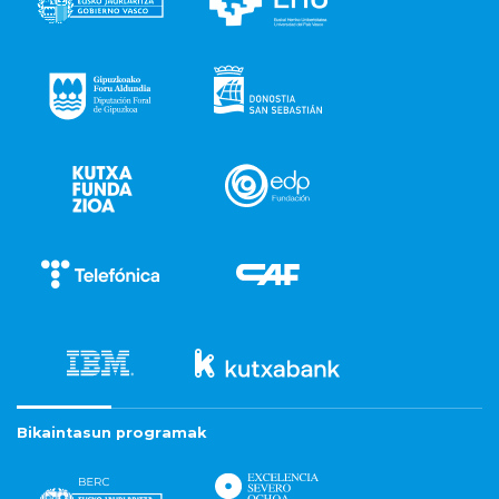
Bikaintasun programak