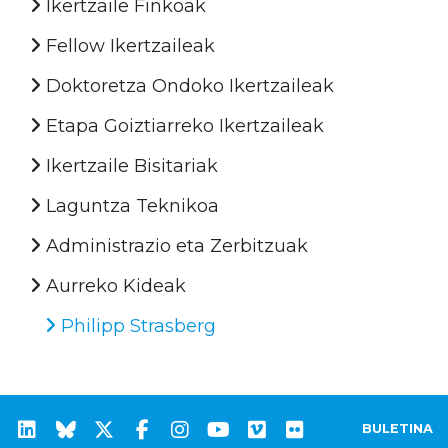
Ikertzaile Finkoak
Fellow Ikertzaileak
Doktoretza Ondoko Ikertzaileak
Etapa Goiztiarreko Ikertzaileak
Ikertzaile Bisitariak
Laguntza Teknikoa
Administrazio eta Zerbitzuak
Aurreko Kideak
Philipp Strasberg
BULETINA