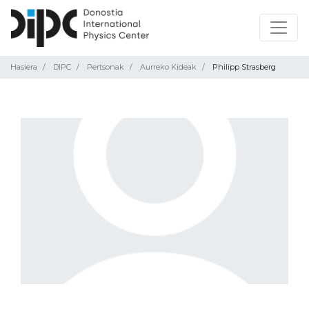
Hasiera
DIPC
Pertsonak
Aurreko Kideak
Philipp Strasberg