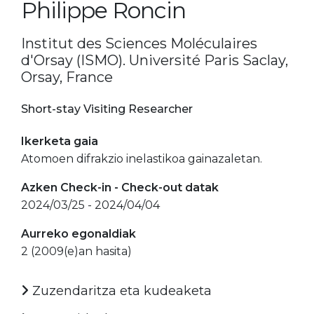
Philippe Roncin
Institut des Sciences Moléculaires
d'Orsay (ISMO). Université Paris Saclay,
Orsay, France
Short-stay Visiting Researcher
Ikerketa gaia
Atomoen difrakzio inelastikoa gainazaletan.
Azken Check-in - Check-out datak
2024/03/25 - 2024/04/04
Aurreko egonaldiak
2 (2009(e)an hasita)
Zuzendaritza eta kudeaketa