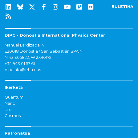
BULETINA
DIPC - Donostia International Physics Center
Manuel Lardizabal 4
E20018 Donostia / San Sebastián SPAIN
N 43.305822, W 2.010172
+34 943 01 57 61
dipcinfo@ehu.eus
Ikerketa
Quantum
Nano
Life
Cosmos
Patronatua