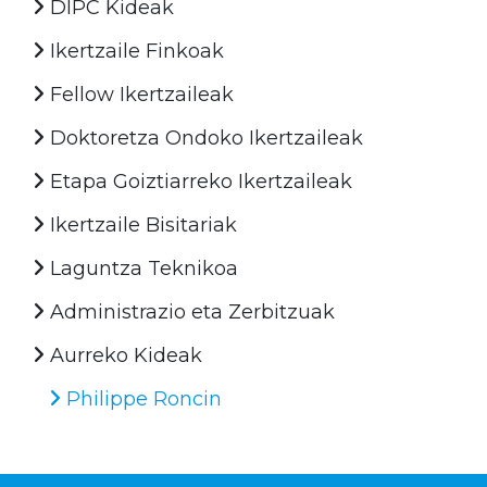
DIPC Kideak
Ikertzaile Finkoak
Fellow Ikertzaileak
Doktoretza Ondoko Ikertzaileak
Etapa Goiztiarreko Ikertzaileak
Ikertzaile Bisitariak
Laguntza Teknikoa
Administrazio eta Zerbitzuak
Aurreko Kideak
Philippe Roncin