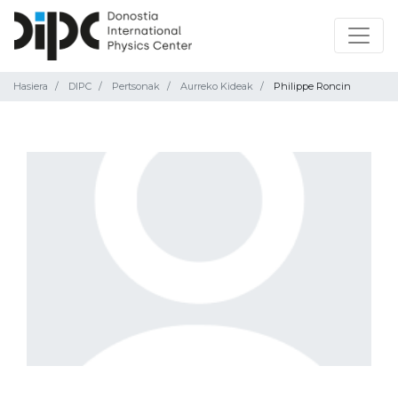
Hasiera
DIPC
Pertsonak
Aurreko Kideak
Philippe Roncin