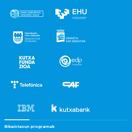
Bikaintasun programak