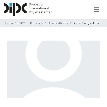
Hasiera
DIPC
Pertsonak
Aurreko Kideak
Pierre François Loos