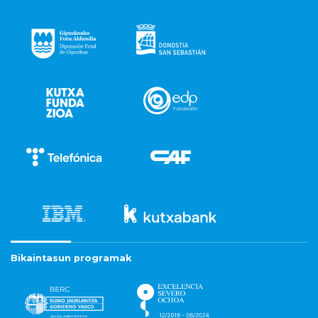
Bikaintasun programak