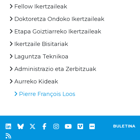
Fellow Ikertzaileak
Doktoretza Ondoko Ikertzaileak
Etapa Goiztiarreko Ikertzaileak
Ikertzaile Bisitariak
Laguntza Teknikoa
Administrazio eta Zerbitzuak
Aurreko Kideak
Pierre François Loos
BULETINA