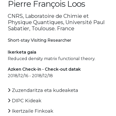
Pierre François Loos
CNRS, Laboratoire de Chimie et
Physique Quantiques, Université Paul
Sabatier, Toulouse. France
Short-stay Visiting Researcher
Ikerketa gaia
Reduced density matrix functional theory.
Azken Check-in - Check-out datak
2018/12/16 - 2018/12/18
Zuzendaritza eta kudeaketa
DIPC Kideak
Ikertzaile Finkoak