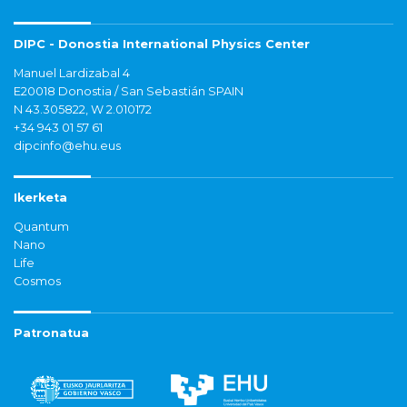
DIPC - Donostia International Physics Center
Manuel Lardizabal 4
E20018 Donostia / San Sebastián SPAIN
N 43.305822, W 2.010172
+34 943 01 57 61
dipcinfo@ehu.eus
Ikerketa
Quantum
Nano
Life
Cosmos
Patronatua