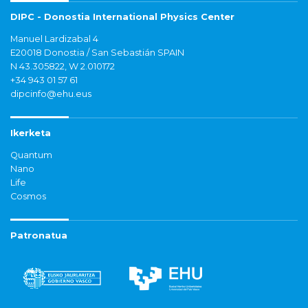
DIPC - Donostia International Physics Center
Manuel Lardizabal 4
E20018 Donostia / San Sebastián SPAIN
N 43.305822, W 2.010172
+34 943 01 57 61
dipcinfo@ehu.eus
Ikerketa
Quantum
Nano
Life
Cosmos
Patronatua