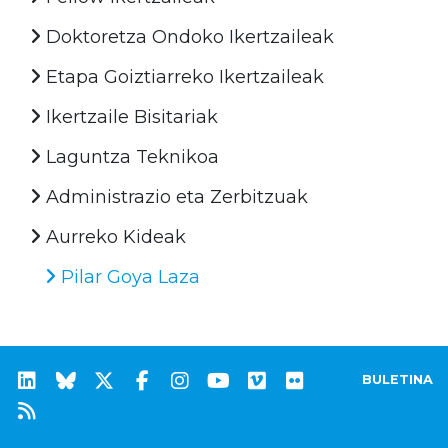
Doktoretza Ondoko Ikertzaileak
Etapa Goiztiarreko Ikertzaileak
Ikertzaile Bisitariak
Laguntza Teknikoa
Administrazio eta Zerbitzuak
Aurreko Kideak
Pilar Goya Laza
BULETINA