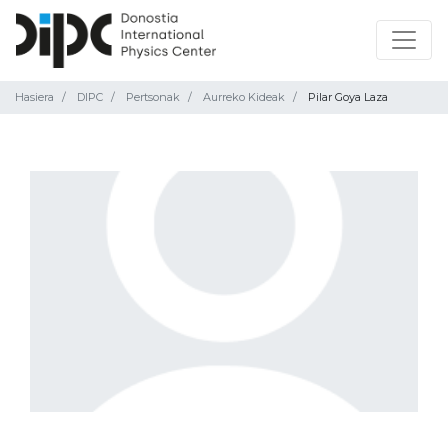
Hasiera
DIPC
Pertsonak
Aurreko Kideak
Pilar Goya Laza