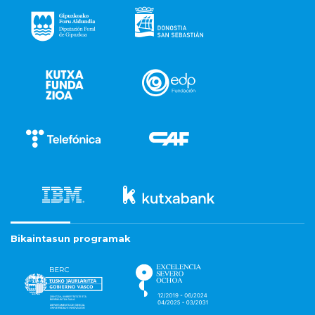
Bikaintasun programak