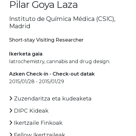
Pilar Goya Laza
Instituto de Química Médica (CSIC),
Madrid
Short-stay Visiting Researcher
Ikerketa gaia
Iatrochemistry, cannabis and drug design.
Azken Check-in - Check-out datak
2015/01/28 - 2015/01/29
Zuzendaritza eta kudeaketa
DIPC Kideak
Ikertzaile Finkoak
Fellow Ikertzaileak