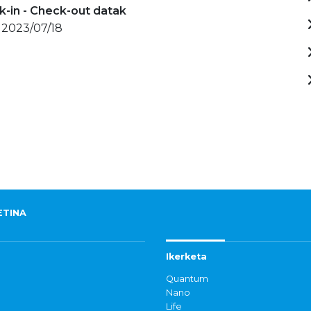
-in - Check-out datak
 2023/07/18
ETINA
Ikerketa
Quantum
Nano
Life