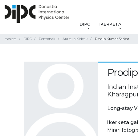
DIPC
IKERKETA
Hasiera
DIPC
Pertsonak
Aurreko Kideak
Prodip Kumar Sarkar
Prodip
Indian In
Kharagpur
Long-stay V
Ikerketa ga
Mirari fotogr