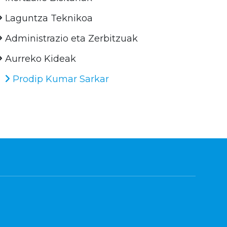
Laguntza Teknikoa
Administrazio eta Zerbitzuak
Aurreko Kideak
Prodip Kumar Sarkar