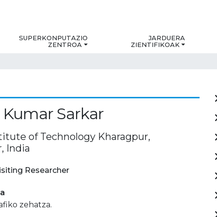
SUPERKONPUTAZIO
JARDUERA
ZENTROA
ZIENTIFIKOAK
 Kumar Sarkar
stitute of Technology Kharagpur,
, India
isiting Researcher
ia
afiko zehatza.