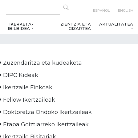
ESPAÑOL
ENGLISH
IKERKETA-
ZIENTZIA ETA
AKTUALITATEA
IBILBIDEA
GIZARTEA
Zuzendaritza eta kudeaketa
DIPC Kideak
Ikertzaile Finkoak
Fellow Ikertzaileak
Doktoretza Ondoko Ikertzaileak
Etapa Goiztiarreko Ikertzaileak
Ikertzaile Bisitariak