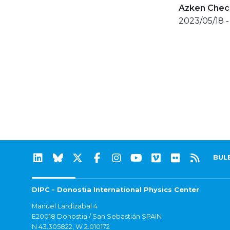
Azken Check
2023/05/18 -
BUL
DIPC - Donostia International Physics Center
Manuel Lardizabal 4
E20018 Donostia / San Sebastián SPAIN
N 43.305822, W 2.010172