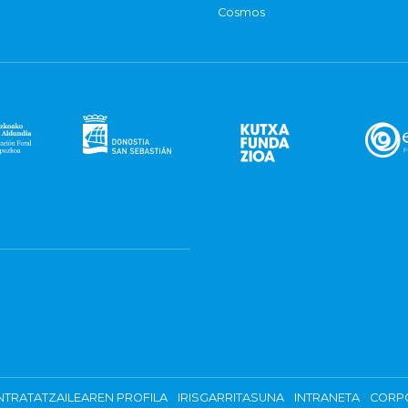
Cosmos
TRATATZAILEAREN PROFILA
IRISGARRITASUNA
INTRANETA
CORP