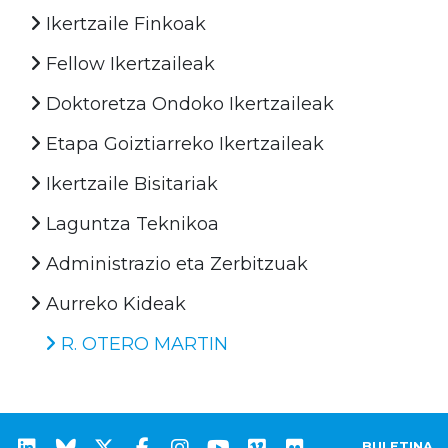
Ikertzaile Finkoak
Fellow Ikertzaileak
Doktoretza Ondoko Ikertzaileak
Etapa Goiztiarreko Ikertzaileak
Ikertzaile Bisitariak
Laguntza Teknikoa
Administrazio eta Zerbitzuak
Aurreko Kideak
R. OTERO MARTIN
BULETINA