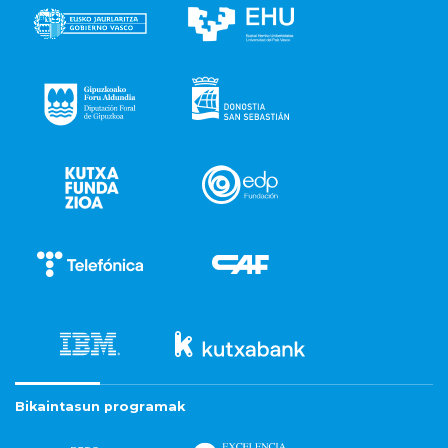
Bikaintasun programak