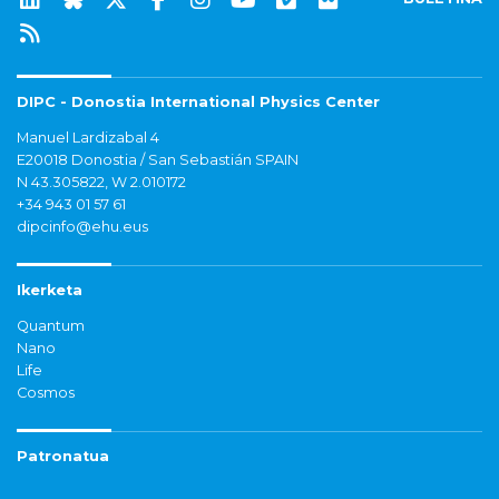
DIPC - Donostia International Physics Center
Manuel Lardizabal 4
E20018 Donostia / San Sebastián SPAIN
N 43.305822, W 2.010172
+34 943 01 57 61
dipcinfo@ehu.eus
Ikerketa
Quantum
Nano
Life
Cosmos
Patronatua