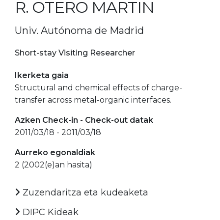
R. OTERO MARTIN
Univ. Autónoma de Madrid
Short-stay Visiting Researcher
Ikerketa gaia
Structural and chemical effects of charge-
transfer across metal-organic interfaces.
Azken Check-in - Check-out datak
2011/03/18 - 2011/03/18
Aurreko egonaldiak
2 (2002(e)an hasita)
Zuzendaritza eta kudeaketa
DIPC Kideak