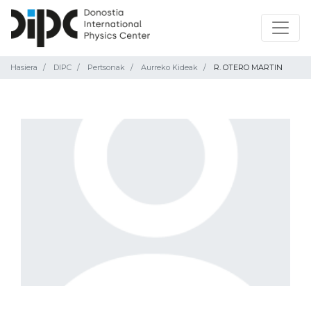
Hasiera
DIPC
Pertsonak
Aurreko Kideak
R. OTERO MARTIN