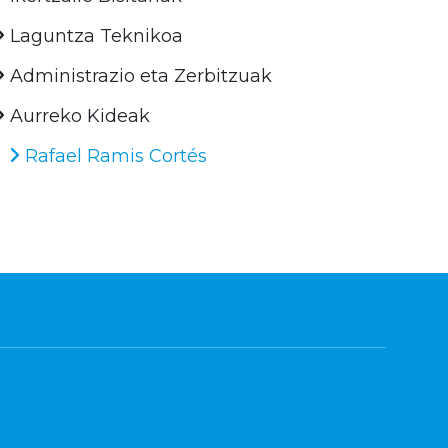
Laguntza Teknikoa
Administrazio eta Zerbitzuak
Aurreko Kideak
Rafael Ramis Cortés