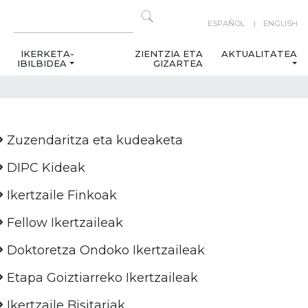
ESPAÑOL
ENGLISH
IKERKETA-
ZIENTZIA ETA
AKTUALITATEA
IBILBIDEA
GIZARTEA
Zuzendaritza eta kudeaketa
DIPC Kideak
Ikertzaile Finkoak
Fellow Ikertzaileak
Doktoretza Ondoko Ikertzaileak
Etapa Goiztiarreko Ikertzaileak
Ikertzaile Bisitariak