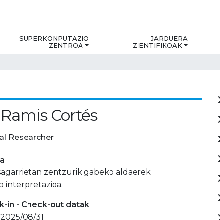
SUPERKONPUTAZIO
JARDUERA
ZENTROA
ZIENTIFIKOAK
 Ramis Cortés
al Researcher
ia
agarrietan zentzurik gabeko aldaerek
 interpretazioa.
-in - Check-out datak
 2025/08/31