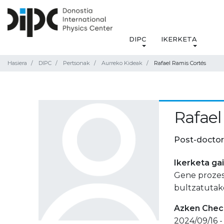
DIPC
IKERKETA
Hasiera
DIPC
Pertsonak
Aurreko Kideak
Rafael Ramis Cortés
Rafael
Post-doctor
Ikerketa ga
Gene prozes
bultzatutako
Azken Check
2024/09/16 -