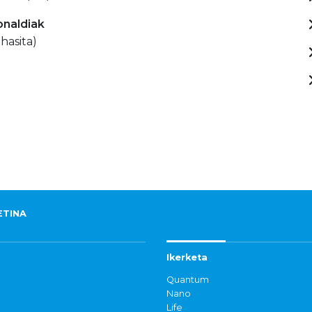
onaldiak
hasita)
ETINA
Ikerketa
Quantum
Nano
Life