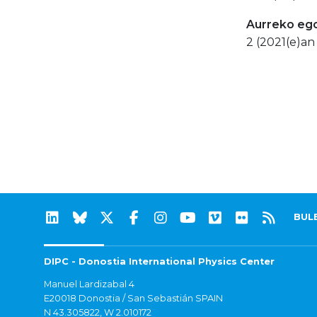
Aurreko eg
2 (2021(e)an 
BUL
DIPC - Donostia International Physics Center
Manuel Lardizabal 4
E20018 Donostia / San Sebastián SPAIN
N 43.305822, W 2.010172