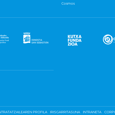
Cosmos
TRATATZAILEAREN PROFILA
IRISGARRITASUNA
INTRANETA
CORP