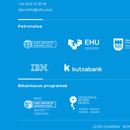
+34 943 01 57 61
dipcinfo@ehu.eus
Patronatua
Bikaintasun programak
LEGE OHARRA
KON