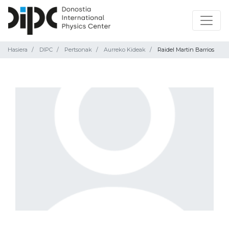
Hasiera
DIPC
Pertsonak
Aurreko Kideak
Raidel Martin Barrios