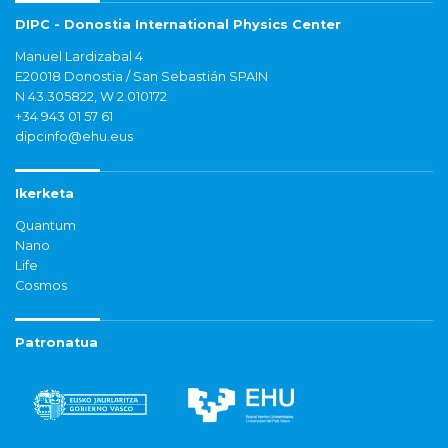
DIPC - Donostia International Physics Center
Manuel Lardizabal 4
E20018 Donostia / San Sebastián SPAIN
N 43.305822, W 2.010172
+34 943 01 57 61
dipcinfo@ehu.eus
Ikerketa
Quantum
Nano
Life
Cosmos
Patronatua