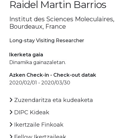
Raidel Martin Barrios
Institut des Sciences Moleculaires,
Bourdeaux, France
Long-stay Visiting Researcher
Ikerketa gaia
Dinamika gainazaletan.
Azken Check-in - Check-out datak
2020/02/01 - 2020/03/30
Zuzendaritza eta kudeaketa
DIPC Kideak
Ikertzaile Finkoak
Fellow Ikertzaileak