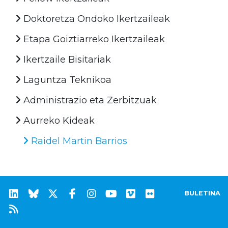
Doktoretza Ondoko Ikertzaileak
Etapa Goiztiarreko Ikertzaileak
Ikertzaile Bisitariak
Laguntza Teknikoa
Administrazio eta Zerbitzuak
Aurreko Kideak
Raidel Martin Barrios
BULETINA