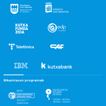
Bikaintasun programak