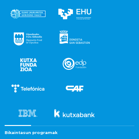
Bikaintasun programak