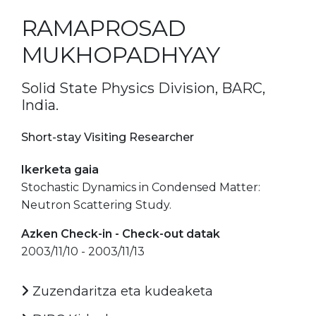
RAMAPROSAD
MUKHOPADHYAY
Solid State Physics Division, BARC,
India.
Short-stay Visiting Researcher
Ikerketa gaia
Stochastic Dynamics in Condensed Matter:
Neutron Scattering Study.
Azken Check-in - Check-out datak
2003/11/10 - 2003/11/13
Zuzendaritza eta kudeaketa