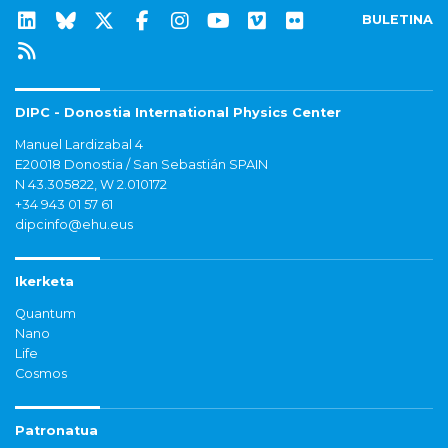
BULETINA
DIPC - Donostia International Physics Center
Manuel Lardizabal 4
E20018 Donostia / San Sebastián SPAIN
N 43.305822, W 2.010172
+34 943 01 57 61
dipcinfo@ehu.eus
Ikerketa
Quantum
Nano
Life
Cosmos
Patronatua