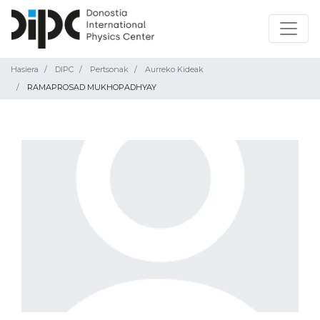
Hasiera
DIPC
Pertsonak
Aurreko Kideak
RAMAPROSAD MUKHOPADHYAY