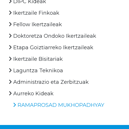
DIPC Kideak
Ikertzaile Finkoak
Fellow Ikertzaileak
Doktoretza Ondoko Ikertzaileak
Etapa Goiztiarreko Ikertzaileak
Ikertzaile Bisitariak
Laguntza Teknikoa
Administrazio eta Zerbitzuak
Aurreko Kideak
RAMAPROSAD MUKHOPADHYAY