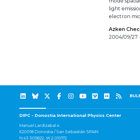
mode spatial
light emiss
electron mi
Azken Check
2004/09/27 -
BUL
DIPC - Donostia International Physics Center
Manuel Lardizabal 4
E20018 Donostia / San Sebastián SPAIN
N 43.305822, W 2.010172