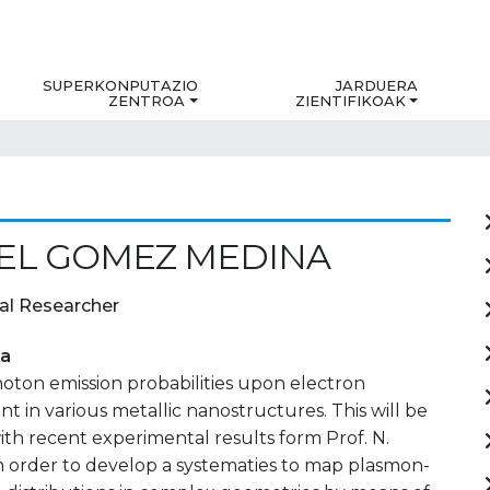
SUPERKONPUTAZIO
JARDUERA
ZENTROA
ZIENTIFIKOAK
EL GOMEZ MEDINA
al Researcher
ia
oton emission probabilities upon electron
in various metallic nanostructures. This will be
h recent experimental results form Prof. N.
 order to develop a systematies to map plasmon-