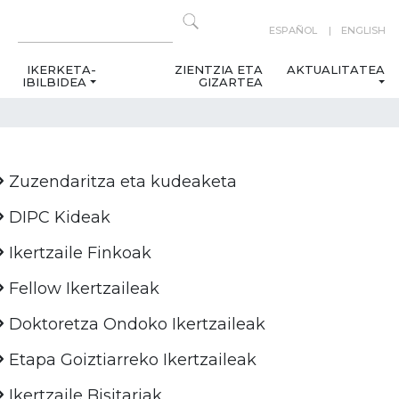
ESPAÑOL
ENGLISH
IKERKETA-
ZIENTZIA ETA
AKTUALITATEA
IBILBIDEA
GIZARTEA
Zuzendaritza eta kudeaketa
DIPC Kideak
Ikertzaile Finkoak
Fellow Ikertzaileak
Doktoretza Ondoko Ikertzaileak
Etapa Goiztiarreko Ikertzaileak
Ikertzaile Bisitariak