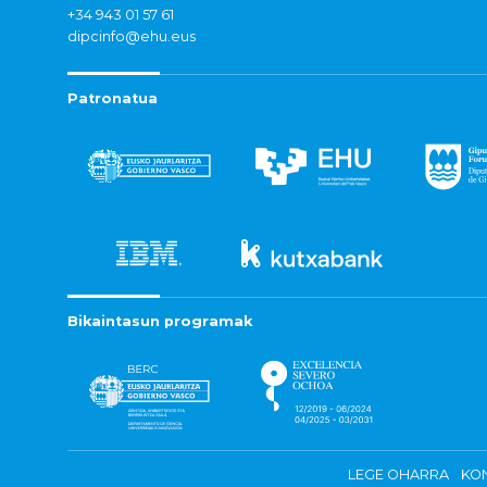
+34 943 01 57 61
dipcinfo@ehu.eus
Patronatua
Bikaintasun programak
LEGE OHARRA
KON