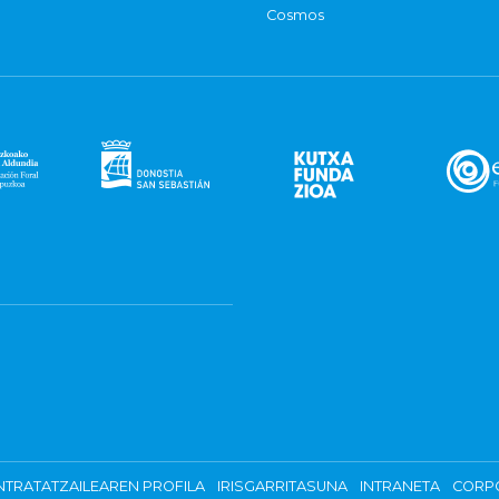
Cosmos
TRATATZAILEAREN PROFILA
IRISGARRITASUNA
INTRANETA
CORP