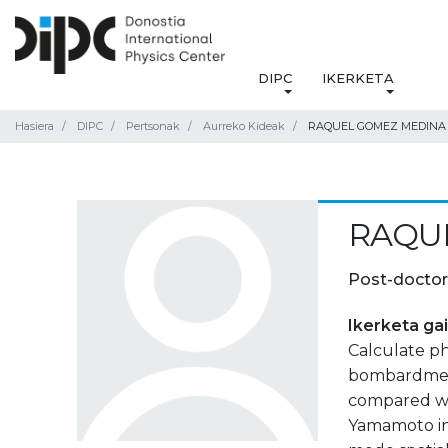
DIPC
IKERKETA
Hasiera
DIPC
Pertsonak
Aurreko Kideak
RAQUEL GOMEZ MEDINA
RAQU
Post-doctor
Ikerketa ga
Calculate ph
bombardment 
compared wit
Yamamoto in