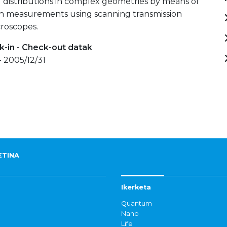
 distributions in complex geometries by means of
ion measurements using scanning transmission
croscopes.
-in - Check-out datak
 2005/12/31
ETINA
Ikerketa
Quantum
Nano
Life