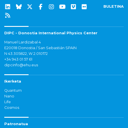
BULETINA
DIPC - Donostia International Physics Center
Manuel Lardizabal 4
E20018 Donostia / San Sebastián SPAIN
N 43.305822, W 2.010172
+34 943 01 57 61
dipcinfo@ehu.eus
Ikerketa
Quantum
Nano
Life
Cosmos
Patronatua