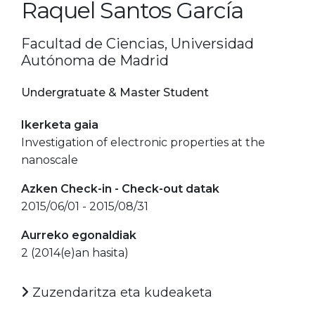
Raquel Santos García
Facultad de Ciencias, Universidad
Autónoma de Madrid
Undergratuate & Master Student
Ikerketa gaia
Investigation of electronic properties at the
nanoscale
Azken Check-in - Check-out datak
2015/06/01 - 2015/08/31
Aurreko egonaldiak
2 (2014(e)an hasita)
Zuzendaritza eta kudeaketa