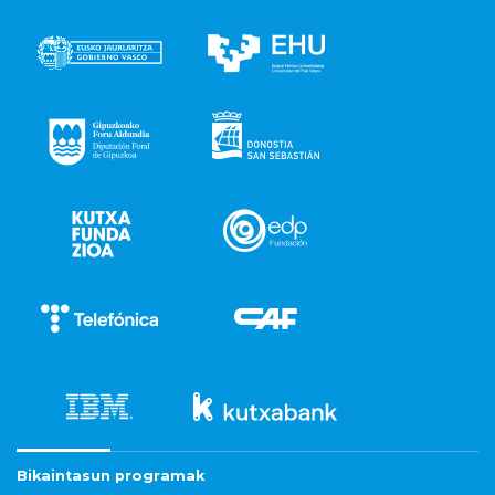
Bikaintasun programak