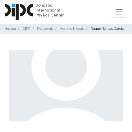
Hasiera
DIPC
Pertsonak
Aurreko Kideak
Raquel Santos García