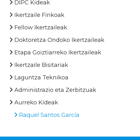
DIPC Kideak
Ikertzaile Finkoak
Fellow Ikertzaileak
Doktoretza Ondoko Ikertzaileak
Etapa Goiztiarreko Ikertzaileak
Ikertzaile Bisitariak
Laguntza Teknikoa
Administrazio eta Zerbitzuak
Aurreko Kideak
Raquel Santos García