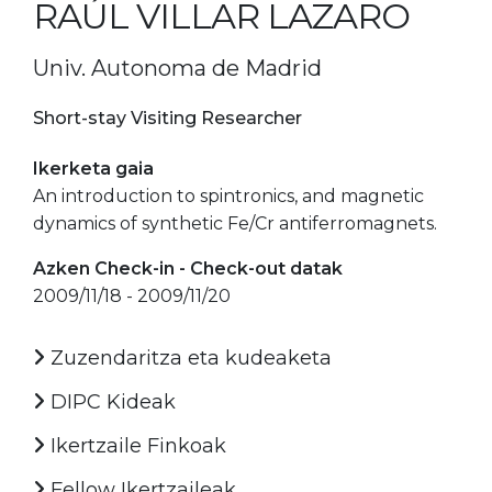
RAÚL VILLAR LAZARO
Univ. Autonoma de Madrid
Short-stay Visiting Researcher
Ikerketa gaia
An introduction to spintronics, and magnetic
dynamics of synthetic Fe/Cr antiferromagnets.
Azken Check-in - Check-out datak
2009/11/18 - 2009/11/20
Zuzendaritza eta kudeaketa
DIPC Kideak
Ikertzaile Finkoak
Fellow Ikertzaileak