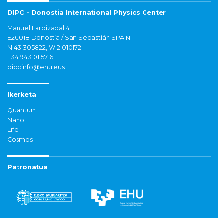
DIPC - Donostia International Physics Center
Manuel Lardizabal 4
E20018 Donostia / San Sebastián SPAIN
N 43.305822, W 2.010172
+34 943 01 57 61
dipcinfo@ehu.eus
Ikerketa
Quantum
Nano
Life
Cosmos
Patronatua