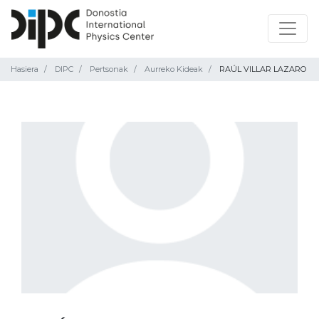
Hasiera
DIPC
Pertsonak
Aurreko Kideak
RAÚL VILLAR LAZARO