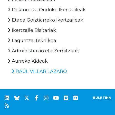
Doktoretza Ondoko Ikertzaileak
Etapa Goiztiarreko Ikertzaileak
Ikertzaile Bisitariak
Laguntza Teknikoa
Administrazio eta Zerbitzuak
Aurreko Kideak
RAÚL VILLAR LAZARO
BULETINA