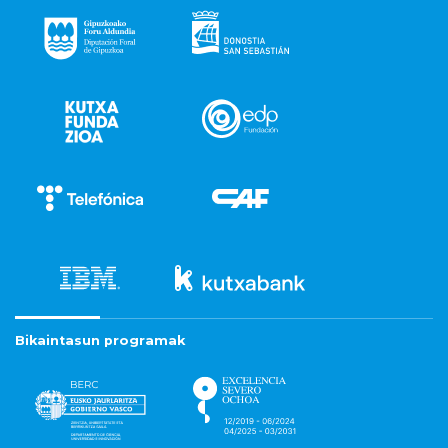
Bikaintasun programak