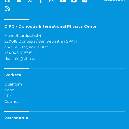
DIPC - Donostia International Physics Center
Manuel Lardizabal 4
E20018 Donostia / San Sebastián SPAIN
N 43.305822, W 2.010172
+34 943 01 57 61
dipcinfo@ehu.eus
Ikerketa
Quantum
Nano
Life
Cosmos
Patronatua