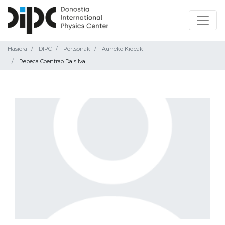
Hasiera
DIPC
Pertsonak
Aurreko Kideak
Rebeca Coentrao Da silva