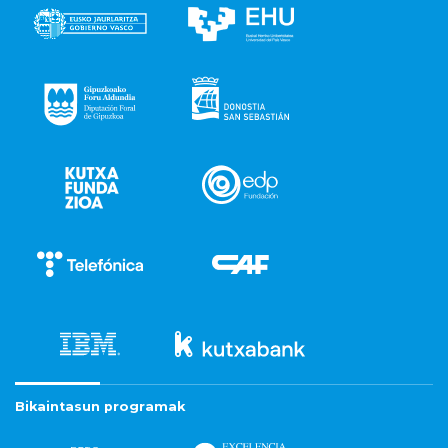
Bikaintasun programak