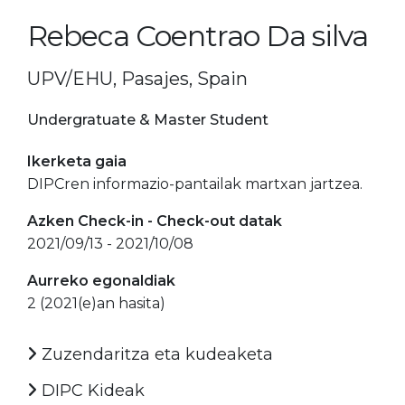
Rebeca Coentrao Da silva
UPV/EHU, Pasajes, Spain
Undergratuate & Master Student
Ikerketa gaia
DIPCren informazio-pantailak martxan jartzea.
Azken Check-in - Check-out datak
2021/09/13 - 2021/10/08
Aurreko egonaldiak
2 (2021(e)an hasita)
Zuzendaritza eta kudeaketa
DIPC Kideak