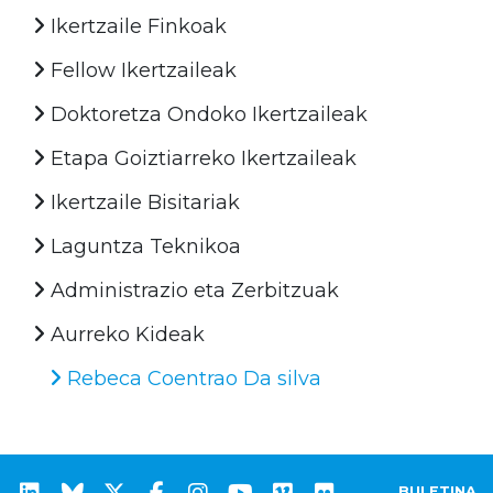
Ikertzaile Finkoak
Fellow Ikertzaileak
Doktoretza Ondoko Ikertzaileak
Etapa Goiztiarreko Ikertzaileak
Ikertzaile Bisitariak
Laguntza Teknikoa
Administrazio eta Zerbitzuak
Aurreko Kideak
Rebeca Coentrao Da silva
BULETINA