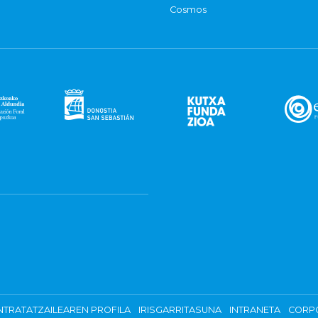
Cosmos
TRATATZAILEAREN PROFILA
IRISGARRITASUNA
INTRANETA
CORP