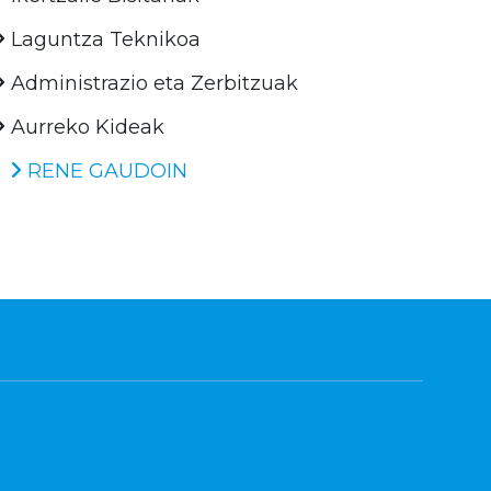
Laguntza Teknikoa
Administrazio eta Zerbitzuak
Aurreko Kideak
RENE GAUDOIN