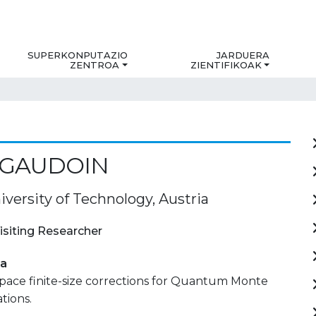
SUPERKONPUTAZIO
JARDUERA
ZENTROA
ZIENTIFIKOAK
 GAUDOIN
versity of Technology, Austria
isiting Researcher
ia
pace finite-size corrections for Quantum Monte
tions.