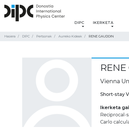
DIPC
IKERKETA
Hasiera
DIPC
Pertsonak
Aurreko Kideak
RENE GAUDOIN
RENE
Vienna Uni
Short-stay V
Ikerketa ga
Reciprocal-s
Carlo calcula