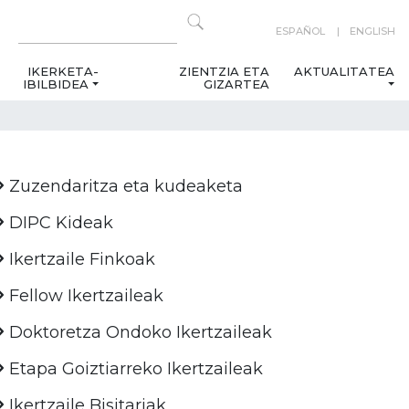
ESPAÑOL
ENGLISH
IKERKETA-
ZIENTZIA ETA
AKTUALITATEA
IBILBIDEA
GIZARTEA
Zuzendaritza eta kudeaketa
DIPC Kideak
Ikertzaile Finkoak
Fellow Ikertzaileak
Doktoretza Ondoko Ikertzaileak
Etapa Goiztiarreko Ikertzaileak
Ikertzaile Bisitariak