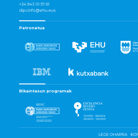
+34 943 01 57 61
dipcinfo@ehu.eus
Patronatua
Bikaintasun programak
LEGE OHARRA
KON