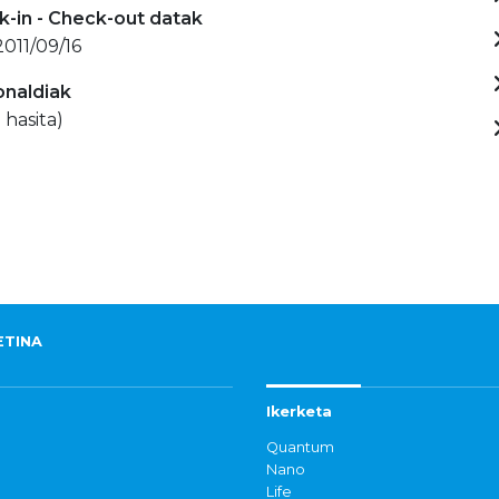
-in - Check-out datak
2011/09/16
onaldiak
 hasita)
ETINA
Ikerketa
Quantum
Nano
Life