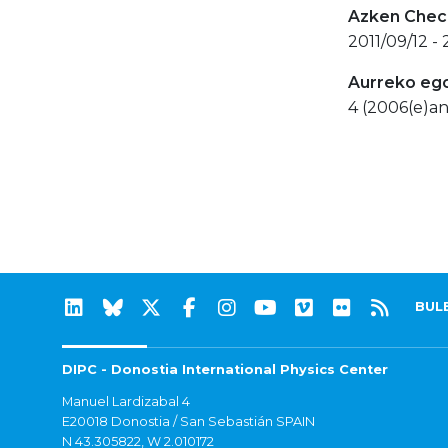
Azken Check
2011/09/12 - 
Aurreko eg
4 (2006(e)an
BUL
DIPC - Donostia International Physics Center
Manuel Lardizabal 4
E20018 Donostia / San Sebastián SPAIN
N 43.305822, W 2.010172