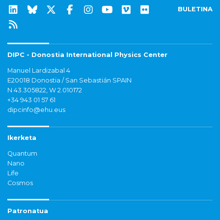
BULETINA
DIPC - Donostia International Physics Center
Manuel Lardizabal 4
E20018 Donostia / San Sebastián SPAIN
N 43.305822, W 2.010172
+34 943 01 57 61
dipcinfo@ehu.eus
Ikerketa
Quantum
Nano
Life
Cosmos
Patronatua