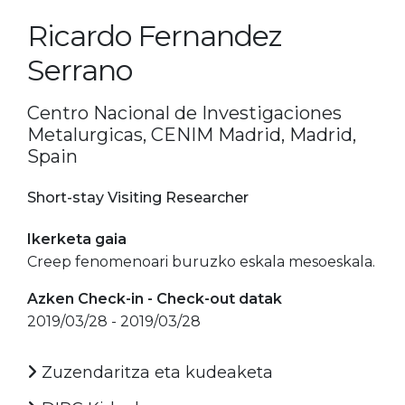
Ricardo Fernandez
Serrano
Centro Nacional de Investigaciones
Metalurgicas, CENIM Madrid, Madrid,
Spain
Short-stay Visiting Researcher
Ikerketa gaia
Creep fenomenoari buruzko eskala mesoeskala.
Azken Check-in - Check-out datak
2019/03/28 - 2019/03/28
Zuzendaritza eta kudeaketa