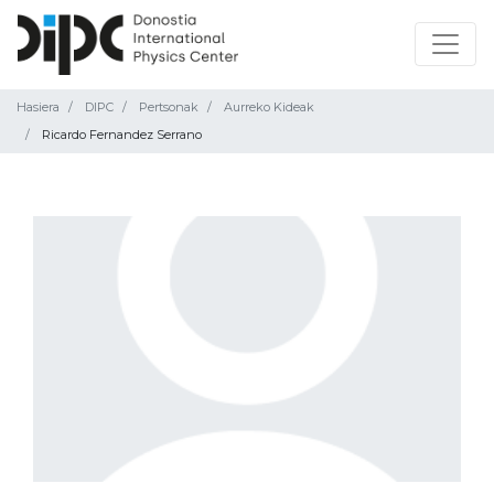
Hasiera
DIPC
Pertsonak
Aurreko Kideak
Ricardo Fernandez Serrano