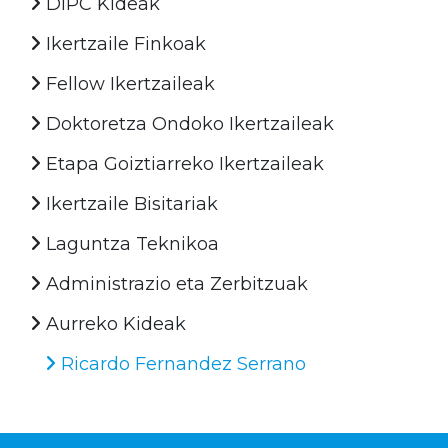
DIPC Kideak
Ikertzaile Finkoak
Fellow Ikertzaileak
Doktoretza Ondoko Ikertzaileak
Etapa Goiztiarreko Ikertzaileak
Ikertzaile Bisitariak
Laguntza Teknikoa
Administrazio eta Zerbitzuak
Aurreko Kideak
Ricardo Fernandez Serrano