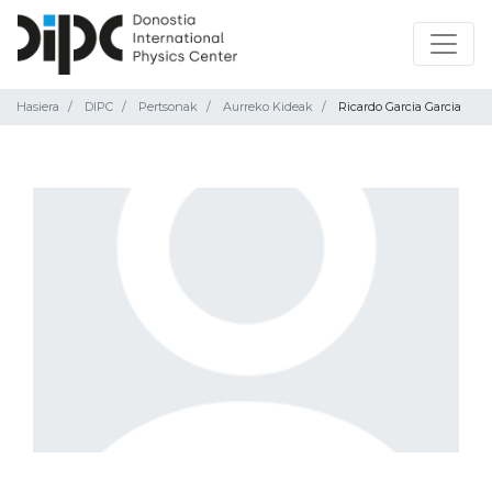
Hasiera
DIPC
Pertsonak
Aurreko Kideak
Ricardo Garcia Garcia