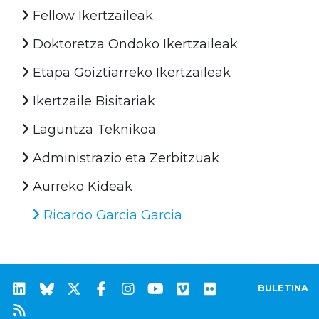
Fellow Ikertzaileak
Doktoretza Ondoko Ikertzaileak
Etapa Goiztiarreko Ikertzaileak
Ikertzaile Bisitariak
Laguntza Teknikoa
Administrazio eta Zerbitzuak
Aurreko Kideak
Ricardo Garcia Garcia
BULETINA