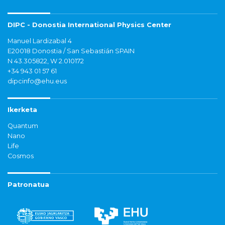
DIPC - Donostia International Physics Center
Manuel Lardizabal 4
E20018 Donostia / San Sebastián SPAIN
N 43.305822, W 2.010172
+34 943 01 57 61
dipcinfo@ehu.eus
Ikerketa
Quantum
Nano
Life
Cosmos
Patronatua