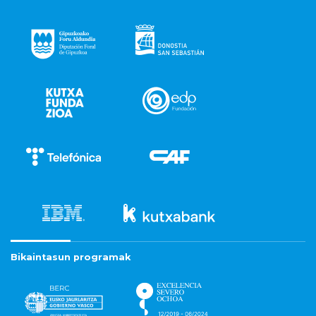
Bikaintasun programak