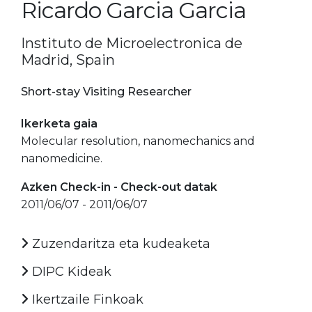
Ricardo Garcia Garcia
Instituto de Microelectronica de
Madrid, Spain
Short-stay Visiting Researcher
Ikerketa gaia
Molecular resolution, nanomechanics and
nanomedicine.
Azken Check-in - Check-out datak
2011/06/07 - 2011/06/07
Zuzendaritza eta kudeaketa
DIPC Kideak
Ikertzaile Finkoak