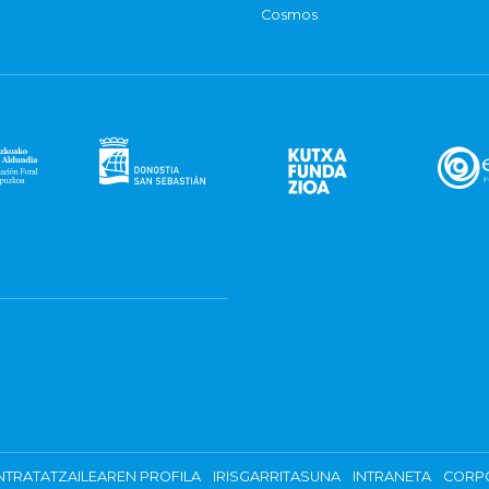
Cosmos
TRATATZAILEAREN PROFILA
IRISGARRITASUNA
INTRANETA
CORP