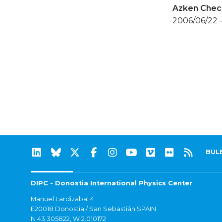
Azken Check
2006/06/22 
BUL
DIPC - Donostia International Physics Center
Manuel Lardizabal 4
E20018 Donostia / San Sebastián SPAIN
N 43.305822, W 2.010172