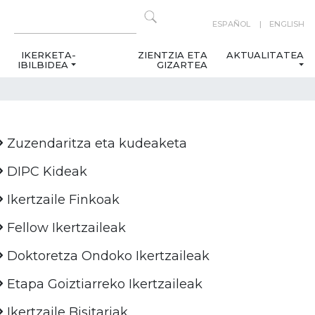
ESPAÑOL
ENGLISH
IKERKETA-
ZIENTZIA ETA
AKTUALITATEA
IBILBIDEA
GIZARTEA
Zuzendaritza eta kudeaketa
DIPC Kideak
Ikertzaile Finkoak
Fellow Ikertzaileak
Doktoretza Ondoko Ikertzaileak
Etapa Goiztiarreko Ikertzaileak
Ikertzaile Bisitariak