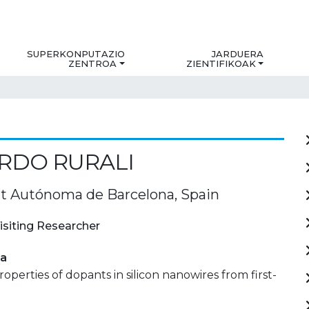
SUPERKONPUTAZIO
JARDUERA
ZENTROA
ZIENTIFIKOAK
RDO RURALI
at Autónoma de Barcelona, Spain
isiting Researcher
ia
roperties of dopants in silicon nanowires from first-