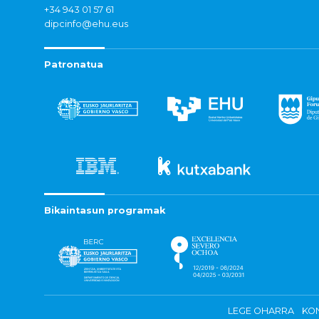
+34 943 01 57 61
dipcinfo@ehu.eus
Patronatua
Bikaintasun programak
LEGE OHARRA
KON