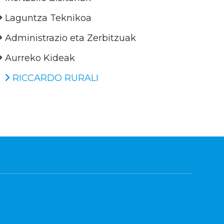
Laguntza Teknikoa
Administrazio eta Zerbitzuak
Aurreko Kideak
RICCARDO RURALI