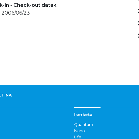
-in - Check-out datak
- 2006/06/23
ETINA
Ikerketa
Quantum
Nano
Life