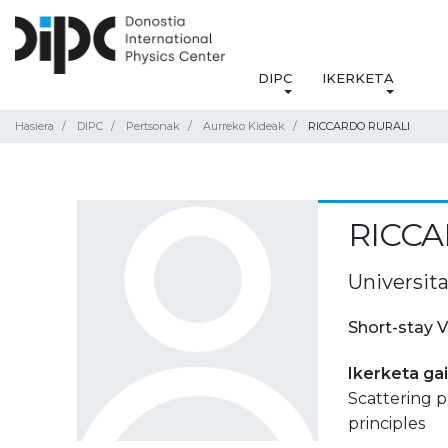
DIPC
IKERKETA
Hasiera
DIPC
Pertsonak
Aurreko Kideak
RICCARDO RURALI
RICCA
Universit
Short-stay V
Ikerketa ga
Scattering p
principles