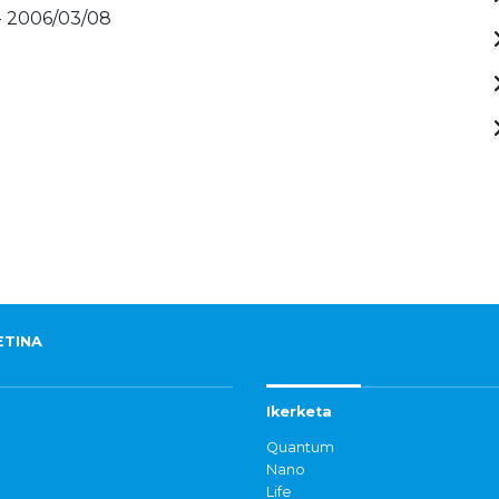
- 2006/03/08
ETINA
Ikerketa
Quantum
Nano
Life