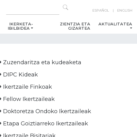
ESPAÑOL
ENGLISH
IKERKETA-
ZIENTZIA ETA
AKTUALITATEA
IBILBIDEA
GIZARTEA
Zuzendaritza eta kudeaketa
DIPC Kideak
Ikertzaile Finkoak
Fellow Ikertzaileak
Doktoretza Ondoko Ikertzaileak
Etapa Goiztiarreko Ikertzaileak
Ikertzaile Bisitariak