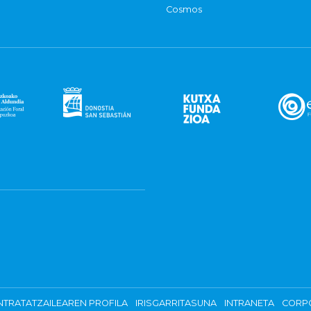
Cosmos
TRATATZAILEAREN PROFILA
IRISGARRITASUNA
INTRANETA
CORP