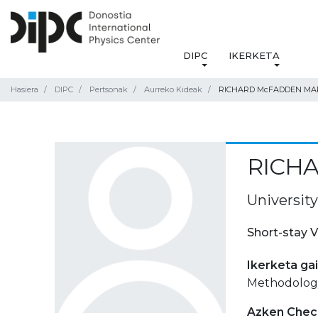
DIPC
IKERKETA
Hasiera
DIPC
Pertsonak
Aurreko Kideak
RICHARD McFADDEN MA
RICH
University
Short-stay V
Ikerketa ga
Methodology 
Azken Check