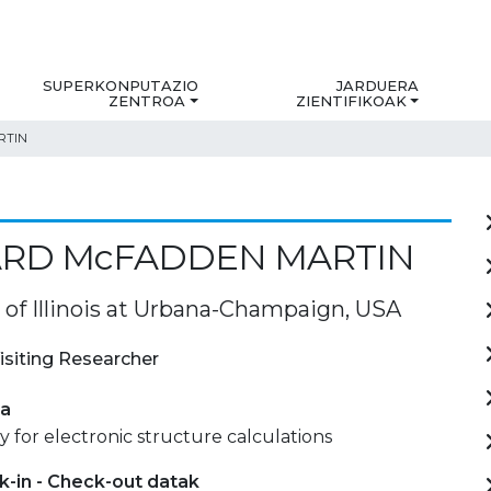
SUPERKONPUTAZIO
JARDUERA
ZENTROA
ZIENTIFIKOAK
RTIN
ARD McFADDEN MARTIN
 of Illinois at Urbana-Champaign, USA
isiting Researcher
ia
for electronic structure calculations
-in - Check-out datak