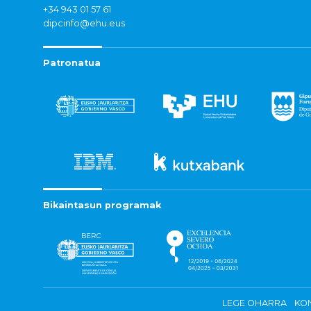
+34 943 01 57 61
dipcinfo@ehu.eus
Patronatua
Bikaintasun programak
LEGE OHARRA
KON