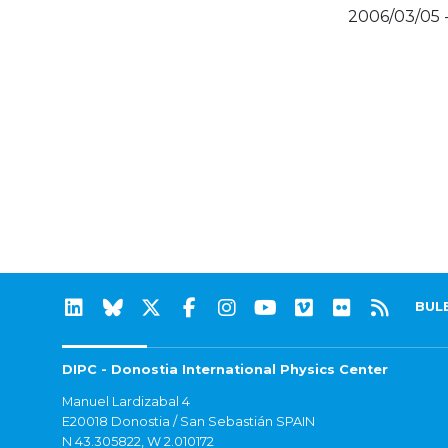
2006/03/05 
BUL
DIPC - Donostia International Physics Center
Manuel Lardizabal 4
E20018 Donostia / San Sebastián SPAIN
N 43.305822, W 2.010172