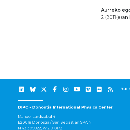
Aurreko eg
2 (2011(e)an 
BUL
DIPC - Donostia International Physics Center
Manuel Lardizabal 4
E20018 Donostia / San Sebastián SPAIN
N 43.305822, W 2.010172