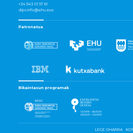
+34 943 01 57 61
dipcinfo@ehu.eus
Patronatua
Bikaintasun programak
LEGE OHARRA
KON