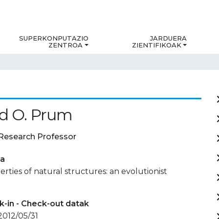
SUPERKONPUTAZIO
JARDUERA
ZENTROA
ZIENTIFIKOAK
d O. Prum
Research Professor
ia
erties of natural structures: an evolutionist
-in - Check-out datak
 2012/05/31