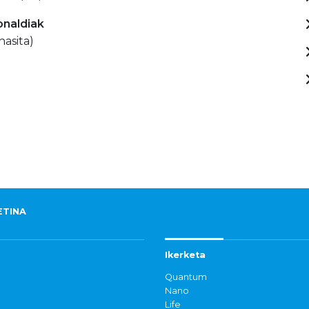
onaldiak
hasita)
ETINA
Ikerketa
Quantum
Nano
Life