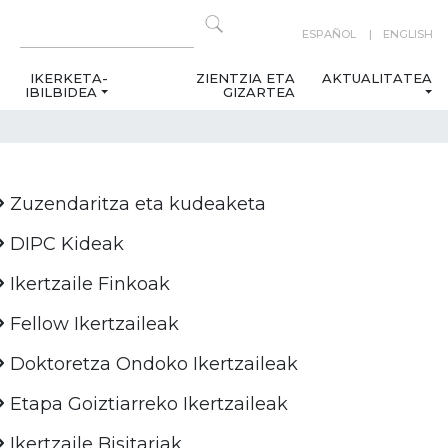
ESPAÑOL
ENGLISH
IKERKETA-
ZIENTZIA ETA
AKTUALITATEA
IBILBIDEA
GIZARTEA
Zuzendaritza eta kudeaketa
DIPC Kideak
Ikertzaile Finkoak
Fellow Ikertzaileak
Doktoretza Ondoko Ikertzaileak
Etapa Goiztiarreko Ikertzaileak
Ikertzaile Bisitariak