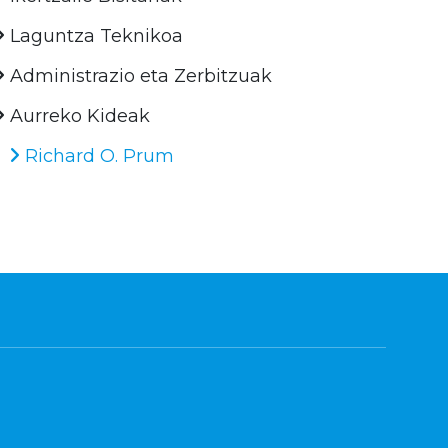
Laguntza Teknikoa
Administrazio eta Zerbitzuak
Aurreko Kideak
Richard O. Prum