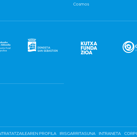
Cosmos
TRATATZAILEAREN PROFILA
IRISGARRITASUNA
INTRANETA
CORP