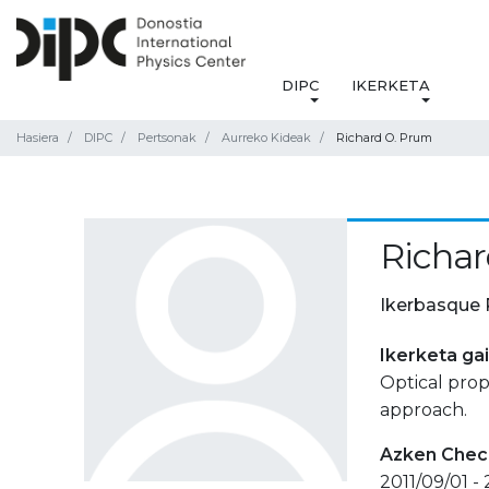
DIPC
IKERKETA
Hasiera
DIPC
Pertsonak
Aurreko Kideak
Richard O. Prum
Richar
Ikerbasque 
Ikerketa ga
Optical prop
approach.
Azken Check
2011/09/01 -