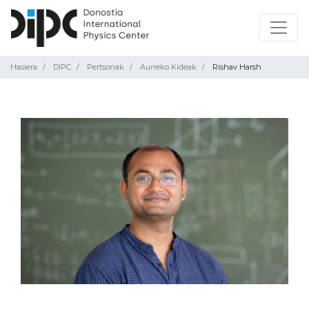
Hasiera
DIPC
Pertsonak
Aurreko Kideak
Rishav Harsh