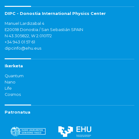
DIPC - Donostia International Physics Center
Manuel Lardizabal 4
E20018 Donostia / San Sebastián SPAIN
N 43.305822, W 2.010172
+34 943 01 57 61
dipcinfo@ehu.eus
Ikerketa
Quantum
Nano
Life
Cosmos
Patronatua