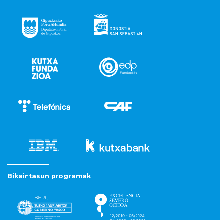
Bikaintasun programak