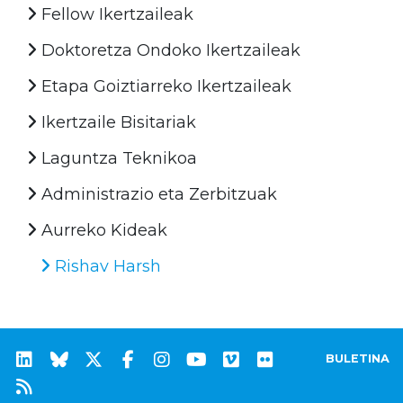
Fellow Ikertzaileak
Doktoretza Ondoko Ikertzaileak
Etapa Goiztiarreko Ikertzaileak
Ikertzaile Bisitariak
Laguntza Teknikoa
Administrazio eta Zerbitzuak
Aurreko Kideak
Rishav Harsh
BULETINA