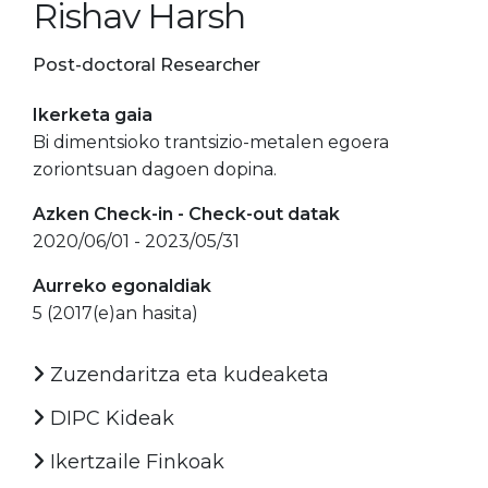
Rishav Harsh
Post-doctoral Researcher
Ikerketa gaia
Bi dimentsioko trantsizio-metalen egoera
zoriontsuan dagoen dopina.
Azken Check-in - Check-out datak
2020/06/01 - 2023/05/31
Aurreko egonaldiak
5 (2017(e)an hasita)
Zuzendaritza eta kudeaketa
DIPC Kideak
Ikertzaile Finkoak