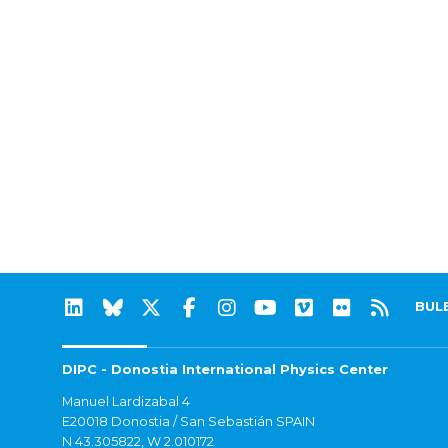
BUL
DIPC - Donostia International Physics Center
Manuel Lardizabal 4
E20018 Donostia / San Sebastián SPAIN
N 43.305822, W 2.010172