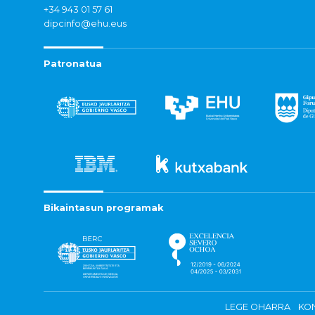
+34 943 01 57 61
dipcinfo@ehu.eus
Patronatua
Bikaintasun programak
LEGE OHARRA
KON