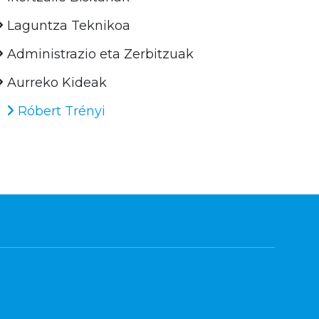
Laguntza Teknikoa
Administrazio eta Zerbitzuak
Aurreko Kideak
Róbert Trényi