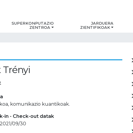
SUPERKONPUTAZIO
JARDUERA
ZENTROA
ZIENTIFIKOAK
 Trényi
t
ia
ikoa, komunikazio kuantikoak.
-in - Check-out datak
 2021/09/30