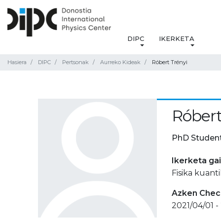
DIPC
IKERKETA
Hasiera
DIPC
Pertsonak
Aurreko Kideak
Róbert Trényi
Róbert
PhD Studen
Ikerketa ga
Fisika kuant
Azken Check
2021/04/01 -