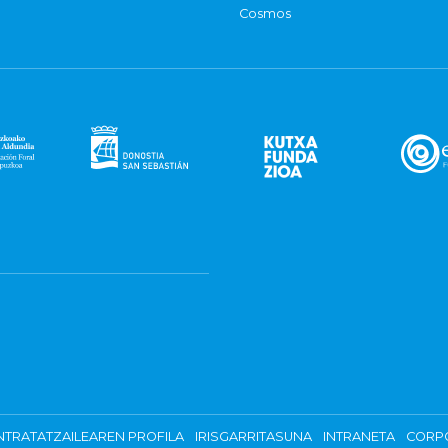
Cosmos
TRATATZAILEAREN PROFILA
IRISGARRITASUNA
INTRANETA
CORP