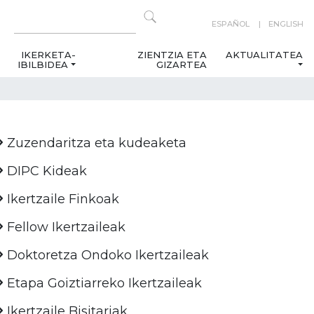
ESPAÑOL
ENGLISH
IKERKETA-
ZIENTZIA ETA
AKTUALITATEA
IBILBIDEA
GIZARTEA
Zuzendaritza eta kudeaketa
DIPC Kideak
Ikertzaile Finkoak
Fellow Ikertzaileak
Doktoretza Ondoko Ikertzaileak
Etapa Goiztiarreko Ikertzaileak
Ikertzaile Bisitariak