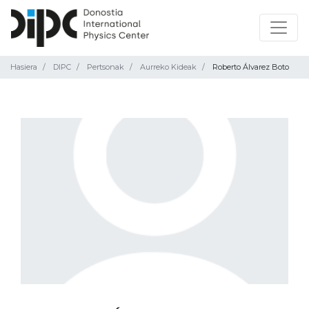
Hasiera
DIPC
Pertsonak
Aurreko Kideak
Roberto Álvarez Boto