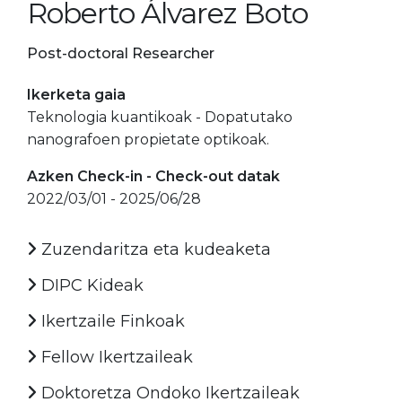
Roberto Álvarez Boto
Post-doctoral Researcher
Ikerketa gaia
Teknologia kuantikoak - Dopatutako
nanografoen propietate optikoak.
Azken Check-in - Check-out datak
2022/03/01 - 2025/06/28
Zuzendaritza eta kudeaketa
DIPC Kideak
Ikertzaile Finkoak
Fellow Ikertzaileak
Doktoretza Ondoko Ikertzaileak