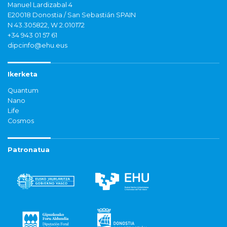
Manuel Lardizabal 4
E20018 Donostia / San Sebastián SPAIN
N 43.305822, W 2.010172
+34 943 01 57 61
dipcinfo@ehu.eus
Ikerketa
Quantum
Nano
Life
Cosmos
Patronatua