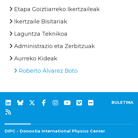
Etapa Goiztiarreko Ikertzaileak
Ikertzaile Bisitariak
Laguntza Teknikoa
Administrazio eta Zerbitzuak
Aurreko Kideak
Roberto Álvarez Boto
BULETINA
DIPC - Donostia International Physics Center