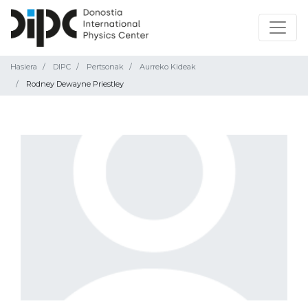
Hasiera
DIPC
Pertsonak
Aurreko Kideak
Rodney Dewayne Priestley