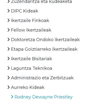
Zuzendaritza eta kudeaketa
DIPC Kideak
Ikertzaile Finkoak
Fellow Ikertzaileak
Doktoretza Ondoko Ikertzaileak
Etapa Goiztiarreko Ikertzaileak
Ikertzaile Bisitariak
Laguntza Teknikoa
Administrazio eta Zerbitzuak
Aurreko Kideak
Rodney Dewayne Priestley