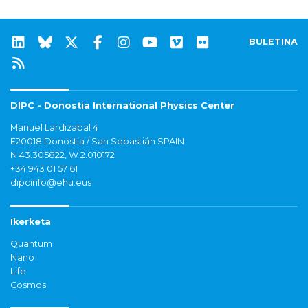
BULETINA
DIPC - Donostia International Physics Center
Manuel Lardizabal 4
E20018 Donostia / San Sebastián SPAIN
N 43.305822, W 2.010172
+34 943 01 57 61
dipcinfo@ehu.eus
Ikerketa
Quantum
Nano
Life
Cosmos