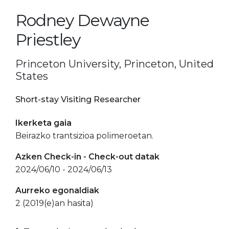
Rodney Dewayne
Priestley
Princeton University, Princeton, United
States
Short-stay Visiting Researcher
Ikerketa gaia
Beirazko trantsizioa polimeroetan.
Azken Check-in - Check-out datak
2024/06/10 - 2024/06/13
Aurreko egonaldiak
2 (2019(e)an hasita)