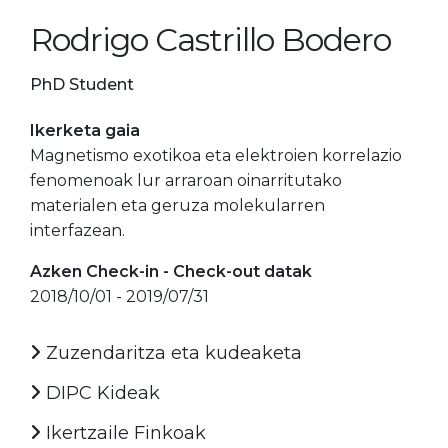
Rodrigo Castrillo Bodero
PhD Student
Ikerketa gaia
Magnetismo exotikoa eta elektroien korrelazio
fenomenoak lur arraroan oinarritutako
materialen eta geruza molekularren
interfazean.
Azken Check-in - Check-out datak
2018/10/01 - 2019/07/31
Zuzendaritza eta kudeaketa
DIPC Kideak
Ikertzaile Finkoak