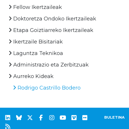
Fellow Ikertzaileak
Doktoretza Ondoko Ikertzaileak
Etapa Goiztiarreko Ikertzaileak
Ikertzaile Bisitariak
Laguntza Teknikoa
Administrazio eta Zerbitzuak
Aurreko Kideak
Rodrigo Castrillo Bodero
BULETINA