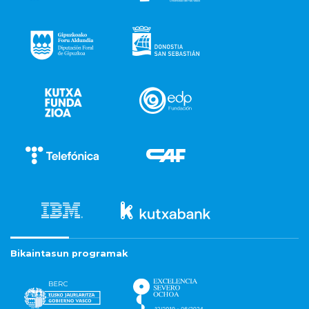
Bikaintasun programak