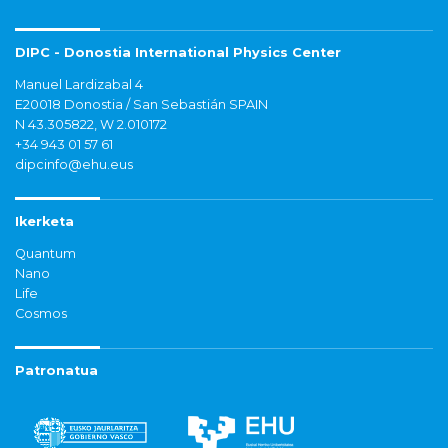
DIPC - Donostia International Physics Center
Manuel Lardizabal 4
E20018 Donostia / San Sebastián SPAIN
N 43.305822, W 2.010172
+34 943 01 57 61
dipcinfo@ehu.eus
Ikerketa
Quantum
Nano
Life
Cosmos
Patronatua