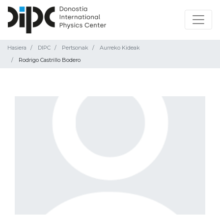
Hasiera
DIPC
Pertsonak
Aurreko Kideak
Rodrigo Castrillo Bodero