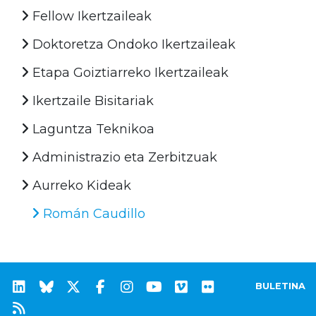
Fellow Ikertzaileak
Doktoretza Ondoko Ikertzaileak
Etapa Goiztiarreko Ikertzaileak
Ikertzaile Bisitariak
Laguntza Teknikoa
Administrazio eta Zerbitzuak
Aurreko Kideak
Román Caudillo
BULETINA