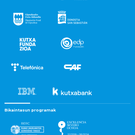
Bikaintasun programak