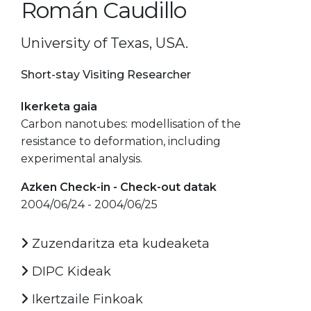
Román Caudillo
University of Texas, USA.
Short-stay Visiting Researcher
Ikerketa gaia
Carbon nanotubes: modellisation of the
resistance to deformation, including
experimental analysis.
Azken Check-in - Check-out datak
2004/06/24 - 2004/06/25
Zuzendaritza eta kudeaketa
DIPC Kideak
Ikertzaile Finkoak