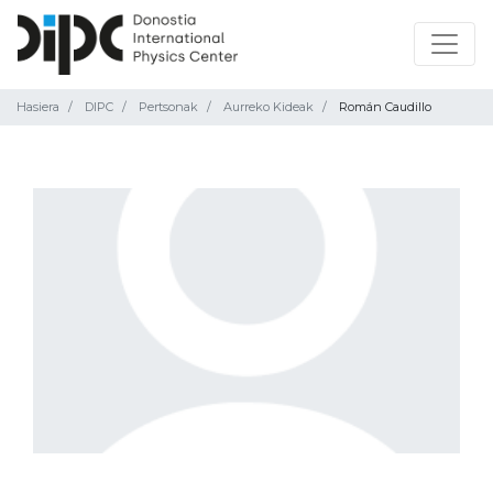
Hasiera
DIPC
Pertsonak
Aurreko Kideak
Román Caudillo