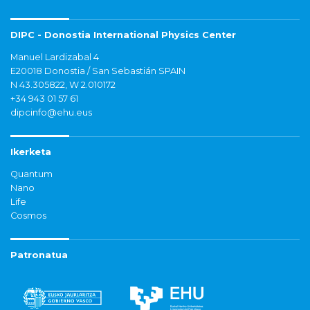
DIPC - Donostia International Physics Center
Manuel Lardizabal 4
E20018 Donostia / San Sebastián SPAIN
N 43.305822, W 2.010172
+34 943 01 57 61
dipcinfo@ehu.eus
Ikerketa
Quantum
Nano
Life
Cosmos
Patronatua