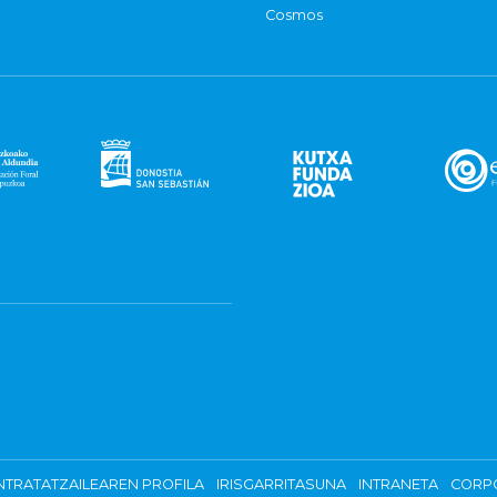
Cosmos
TRATATZAILEAREN PROFILA
IRISGARRITASUNA
INTRANETA
CORP