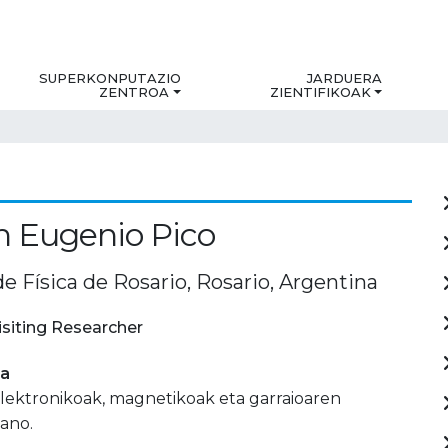
SUPERKONPUTAZIO
JARDUERA
ZENTROA
ZIENTIFIKOAK
 Eugenio Pico
de Física de Rosario, Rosario, Argentina
isiting Researcher
ia
lektronikoak, magnetikoak eta garraioaren
ano.