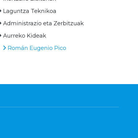
Laguntza Teknikoa
Administrazio eta Zerbitzuak
Aurreko Kideak
Román Eugenio Pico