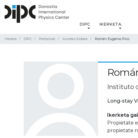
DIPC
IKERKETA
Hasiera
DIPC
Pertsonak
Aurreko Kideak
Román Eugenio Pico
Román
Instituto 
Long-stay V
Ikerketa ga
Propietate e
propietate n