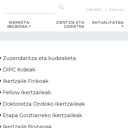
ESPAÑOL
ENGLISH
IKERKETA-
ZIENTZIA ETA
AKTUALITATEA
IBILBIDEA
GIZARTEA
Zuzendaritza eta kudeaketa
DIPC Kideak
Ikertzaile Finkoak
Fellow Ikertzaileak
Doktoretza Ondoko Ikertzaileak
Etapa Goiztiarreko Ikertzaileak
Ikertzaile Bisitariak