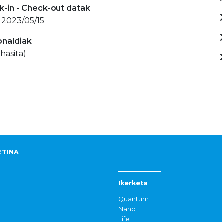
-in - Check-out datak
 2023/05/15
onaldiak
hasita)
ETINA
Ikerketa
Quantum
Nano
Life