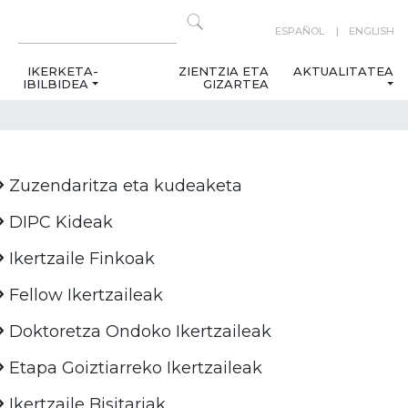
ESPAÑOL
ENGLISH
IKERKETA-
ZIENTZIA ETA
AKTUALITATEA
IBILBIDEA
GIZARTEA
Zuzendaritza eta kudeaketa
DIPC Kideak
Ikertzaile Finkoak
Fellow Ikertzaileak
Doktoretza Ondoko Ikertzaileak
Etapa Goiztiarreko Ikertzaileak
Ikertzaile Bisitariak