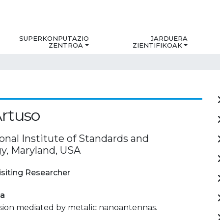
SUPERKONPUTAZIO
JARDUERA
ZENTROA
ZIENTIFIKOAK
rtuso
onal Institute of Standards and
y, Maryland, USA
isiting Researcher
ia
ssion mediated by metalic nanoantennas.