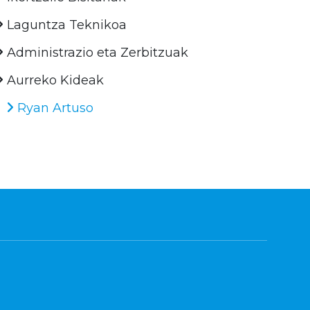
Laguntza Teknikoa
Administrazio eta Zerbitzuak
Aurreko Kideak
Ryan Artuso