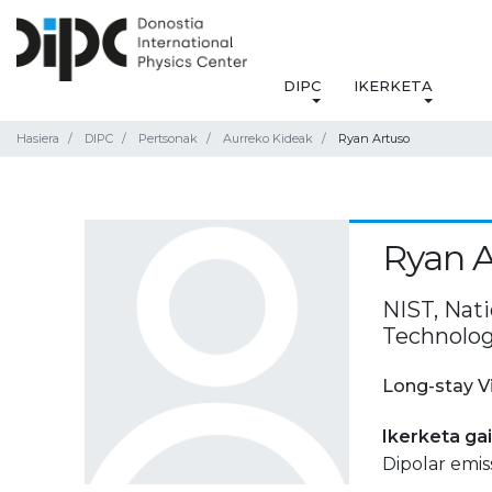
DIPC
IKERKETA
Hasiera
DIPC
Pertsonak
Aurreko Kideak
Ryan Artuso
Ryan A
NIST, Nati
Technolog
Long-stay V
Ikerketa ga
Dipolar emi