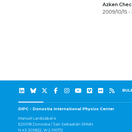
Azken Check
2009/10/15 -
BUL
DIPC - Donostia International Physics Center
Manuel Lardizabal 4
E20018 Donostia / San Sebastián SPAIN
N 43.305822, W 2.010172