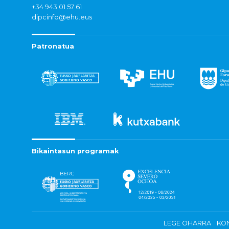
+34 943 01 57 61
dipcinfo@ehu.eus
Patronatua
Bikaintasun programak
LEGE OHARRA
KON