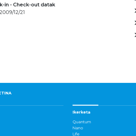
-in - Check-out datak
 2009/12/21
ETINA
Ikerketa
Quantum
Nano
Life