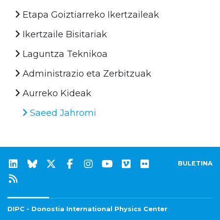
Etapa Goiztiarreko Ikertzaileak
Ikertzaile Bisitariak
Laguntza Teknikoa
Administrazio eta Zerbitzuak
Aurreko Kideak
Saeed Jahromi
BULETINA
DIPC - Donostia International Physics Center