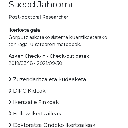
Saeed Jahromi
Post-doctoral Researcher
Ikerketa gaia
Gorputz askotako sistema kuantikoetarako
tenkagailu-sarearen metodoak.
Azken Check-in - Check-out datak
2019/03/18 - 2021/09/30
Zuzendaritza eta kudeaketa
DIPC Kideak
Ikertzaile Finkoak
Fellow Ikertzaileak
Doktoretza Ondoko Ikertzaileak