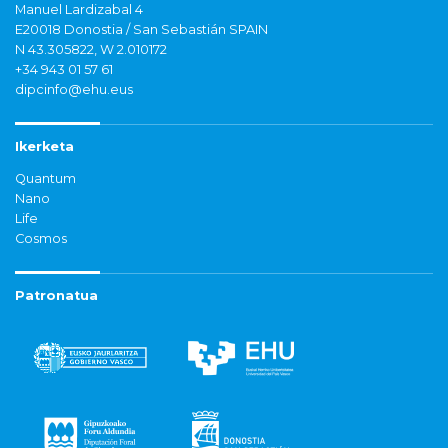
Manuel Lardizabal 4
E20018 Donostia / San Sebastián SPAIN
N 43.305822, W 2.010172
+34 943 01 57 61
dipcinfo@ehu.eus
Ikerketa
Quantum
Nano
Life
Cosmos
Patronatua