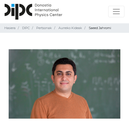
Hasiera
DIPC
Pertsonak
Aurreko Kideak
Saeed Jahromi